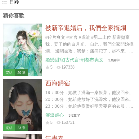
目錄
猜你喜歡
被新帝退婚后，我們全家擺爛
#碎片爽文 #古言 #虐渣 #男二上位 新帝拋棄
我，娶了他的白月光。 自此，我們全家開始擺
爛。 邊關被攻，我爹：痛病犯了，起不來。
京內治安不好，我哥：休年假，勿擾。 戶部沒
婚戀甜寵|古代言情|都市爽文
3.0萬字
錢，我娘：窮，借不了。 新帝暴怒：你們算什
5
197338
麼東西？朕有的是人！ 好嘞~繼續擺爛。 后
完結
20 章
來，白月光大哥被新帝派出去迎敵，差點被嘎
西海歸宿
了。 白月光二哥被新帝拎出去探案，三天嚇傻
了。 白月光她娘為了給女兒撐場面，棺材本都
19：30分，她做了滿滿一桌飯菜，他沒回來。
借沒了。 喲呼~一直擺爛，一直爽~~~
20：00分，她給他放好了洗澡水，他沒回來。
23：00分，她給他熨燙好明天要穿的衣服，他
沒回來。 23：59分，她守著一桌早已涼透的
催淚虐心
3.5萬字
飯菜和一個空蕩蕩的家。 門外突然傳來響聲，
5
150731
他終于在24：00前，踏進了家門。 結婚前，
完結
23 章
她便給他下了死命令，每天淩晨前必須到家，
無盡春