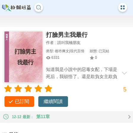
打臉男主我最行
作者 : 請叫我楠朋友
类型: 都市爽文|現代言情
狀態: 已完結
6331
0
知道我是小說中的惡毒女配，下場是
死后，我頓悟了。還是欺負女主欺負
得太輕了。 #短篇 #爽文 #金手指
5
已訂閱
繼續閱讀
第11章
12-12 最新