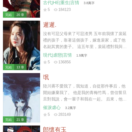
要休妻再娶。 那時我陸家已然式微，連太后也
古代|HE|重生|言情
3.8萬字
不肯再替我做主。 可我一身烈骨，哪里受得住
5
184123
這樣的委屈，在他們新婚之夜，一把火燒了將
完結
20 章
軍府。 再睜眼時，我竟重生回退親的一個月
遲遲.
前。
沒有可惡父母來了可惡渣男 五年前我懷了裴延
禮的孩子，靠著這個孩子，嫁進裴家，成了他
名副其實的妻子。 這五年里，裴延禮對我與孩
子不聞不問，冷淡至極。 三天前，我與他的孩
現代|虐戀|言情
1.9萬字
子意外遭遇車禍而亡，他與白月光遠赴西利，
5
136856
攜手完成年少時許下的心愿。 小馳死后的第三
完結
13 章
天，裴延禮仍未到場。
氓
陸川霽不愛我了，我知道，自從那件事后，他
開始嫌棄我了。 他是我的青梅竹馬，曾信誓旦
旦對我說，會一輩子和我在一起。 后來，他遇
見另一個干凈明媚的女孩子。 「薇薇，我一直
催淚虐心
3.2萬字
拿你當妹妹看的。」
5
283149
完結
21 章
郎懷有玉