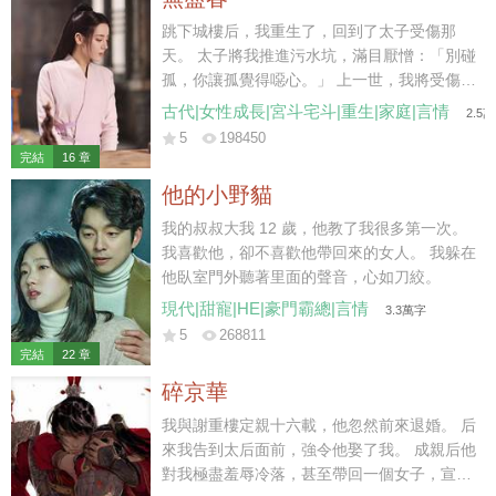
于是他便每天最後一秒踏入家門，絕不會多一
分一秒。 童潔走上前，按照往常那樣幫他把脫
跳下城樓后，我重生了，回到了太子受傷那
下的西服掛起來，“飯菜已經準備好了，我去給
天。 太子將我推進污水坑，滿目厭憎：「別碰
你熱一下。” 莫紹謙按照合約約定，側臉親了
孤，你讓孤覺得噁心。」 上一世，我將受傷的
她一口，神色卻是一如既往的淡漠，“你每天這
蕭澤背出荒野，得到皇上賜婚，成了太子妃。
古代|女性成長|宮斗宅斗|重生|家庭|言情
2.5
樣惺惺作態不累？每天做這些，明知道我也不
不料，我愛他如命，他卻厭我入骨，大婚第三
5
198450
會吃。” 說罷，他從口袋裏掏出一個盒子，扔
日，便納了側妃來噁心我。 后來國破家亡，他
完結
16 章
給她。 “給你，你要的三周年結婚紀念日禮
丟下我，帶著側妃出逃。我到那時才終于明
他的小野貓
物。” “前天。”童潔道。 “什麼？”莫紹謙皺眉。
白，他的心是捂不熱的，但一切都晚了。 我只
“結婚紀念日，是前天。” 他每一年都會按照合
能含恨跳了城樓。 這一世…… 我看著身受重
我的叔叔大我 12 歲，他教了我很多第一次。
約上所約定的給她帶禮物，但每一年也都會記
傷，卻把我推開，不許我靠近的蕭澤。 冷冷地
我喜歡他，卻不喜歡他帶回來的女人。 我躲在
錯，而且…… 每次帶的禮物，都是她並不喜歡
笑了。 那你就，在這兒等死吧。
他臥室門外聽著里面的聲音，心如刀絞。
的。 星星的項鏈，月亮的吊墜。 多諷刺，他
現代|甜寵|HE|豪門霸總|言情
3.3萬字
心裏的那個人，就叫童星月。 雖然已經和她結
5
268811
了婚，但他無時無刻都會用各種各種的方式提
完結
22 章
醒她：童潔，你是用令人不齒的方法得到這段
碎京華
婚姻的，我接受你所有的要求，但我不愛你，
甚至，憎惡你。
我與謝重樓定親十六載，他忽然前來退婚。 后
來我告到太后面前，強令他娶了我。 成親后他
對我極盡羞辱冷落，甚至帶回一個女子，宣布