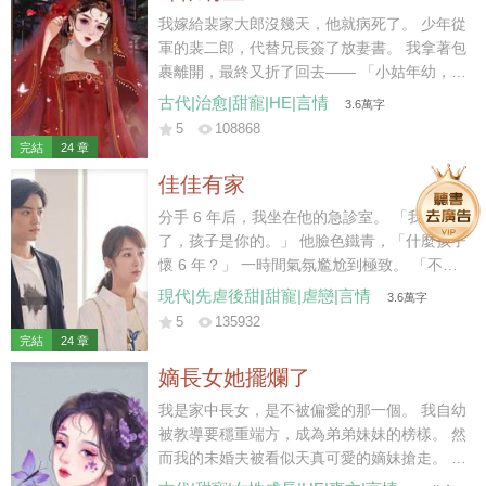
我嫁給裴家大郎沒幾天，他就病死了。 少年從
軍的裴二郎，代替兄長簽了放妻書。 我拿著包
裹離開，最終又折了回去—— 「小姑年幼，太
母也需人照顧，放妻書我先收著，二叔且放心
古代|治愈|甜寵|HE|言情
3.6萬字
去軍營，待日后咱們都安頓下了，我再離開不
5
108868
遲。」 裴二郎沉默應允。 后來他去邊疆從
完結
24 章
軍，我在家中照拂。 五年后小姑讀了私塾，裴
佳佳有家
二郎成了將軍，我在縣城賣豆花。 街上有個姓
陳的秀才待我甚好，我便跟回家省親的二郎商
分手 6 年后，我坐在他的急診室。 「我懷孕
議，想要嫁給秀才。 「二叔放心，秀才說了，
了，孩子是你的。」 他臉色鐵青，「什麼孩子
成了親咱們還是一家人，我可以繼續做營生，
懷 6 年？」 一時間氣氛尷尬到極致。 「不
還能照顧小姑……」 話說到最后，二郎的臉越
認？」 「你覺得我會接盤？」他反問我。 我
現代|先虐後甜|甜寵|虐戀|言情
3.6萬字
來越冷，我的聲音越來越低。 裴家二郎雖生得
沉默幾秒，「行，那我去給他找個爹。」 九個
5
135932
好，卻少有惡名，且年少從軍，性情桀驁。 聽
月后。 他惡狠狠拽著主刀醫生，「兄弟，算我
完結
24 章
聞其在戰場殺敵，從不留活口，手段狠厲。 我
求你，給她劃好看一點，她愛美。」
嫡長女她擺爛了
自嫁入裴家，心底便有些怵他，直到他將我堵
在廚房，抱坐在灶臺，在我耳邊低聲哄道——
我是家中長女，是不被偏愛的那一個。 我自幼
「想嫁人了？我比那秀才強多了，你試
被教導要穩重端方，成為弟弟妹妹的榜樣。 然
試……」
而我的未婚夫被看似天真可愛的嫡妹搶走。 弟
弟們記不得我半點好，只記恨我對他們管教太