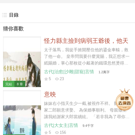
委屈： 「阿姊，你別不要我……」
目錄
猜你喜歡
怪力縣主撿到病弱王爺後，他天
天裝哭求抱
太子落馬，我徒手掀開壓住他的鎏金車轅，救
了他一命。 皇帝問我要什麼賞賜，我正想求一
紙賜婚，掌心那枚從小戴著的鐵環忽然燙得驚
人，浮出一行血字：三年後，太子為吞我爹的
古代|治愈|沙雕|甜寵|言情
1.2萬字
兵權，先🔪我哥，再焚邱家滿門。 我當即磕
5
23
頭：「臣女想要京西三座廢鐵坊。」 太子臉色
完結
8 章
一變：「照棠，你要那些破鐵做什麼？」 我抬
意映
起頭，朝他笑了笑：「鑄把趁手的刀，往後好
替自己開路。」
妹妹右小指天生少一截,被視作不祥。 難得謝
家二郎願意求娶。 為保婚事順利。 母親做主
讓我給謝家大郎當續絃。 「若非我為了尋你摔
跤早產,你妹妹不會殘缺,這是你欠她的。」 嫁
古代|大女主|言情
9.4千字
入謝家後,我恭恭謹謹。 教養繼子、侍奉婆
5
156