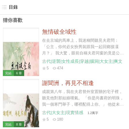
目錄
猜你喜歡
無情破全域性
在去京城的馬車上，我迷糊間聽見夫君問：
「公主，你何必女扮男裝跟我一起回鄉接凜
月？」 我大驚，眼前自稱夫君同窗的竟是公
主！ 公主輕聲說道： 「謝斂，你明知我的心
古代|逆襲|女性成長|穿越|腦洞|大女主|爽文
8
意，駙馬你唾手可得，你妻子我也可以妥善安
5
474
排，錢、院子、鋪子和莊子我都能給，甚至還
完結
6 章
能求我父皇賜她一個縣主當當。 「要不是不想
謝聞洲，再見不相逢
你落個停妻再娶的名聲，也不想我得個強佔人
夫的惡名，真想讓我父皇直接賜婚啊。」 夫君
成親第八年，我在夫君替外室置辦的宅子裡，
嘆息一聲。 「公主，凜月雖然只是個村姑，但
聽見他對那姑娘嘆氣。 「你是尚書府的明珠，
她救過我的命還助我科考，已和我成親，我不
我一個寒門舉子，哪裡配得上你。」 他從未想
想做陳世美，等回京再看看，她若不犯錯，我
過，他腳下的青磚、身上的官袍、連同他攀附
古代|大女主|現實情感
1.2萬字
斷沒有休妻的理由。」 我嚇得立即屏氣凝神裝
尚書府的門路，都是我喬青蕪一拳一拳掙出來
5
180
睡。 琢磨著到了京城後，我要如何犯錯才行。
的。 當夜我砸了他的外宅，搬空我的嫁妝，帶
完結
8 章