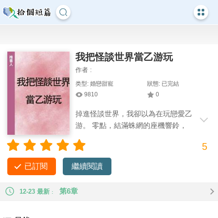
我把怪談世界當乙游玩
作者 :
类型: 婚戀甜寵
狀態: 已完結
9810
0
掉進怪談世界，我卻以為在玩戀愛乙
游。 零點，結滿蛛網的座機響鈴，
沙啞聲音透露詭異。 「你看了那盤錄像帶
5
吧，七天之后，我會來找你……」 我： 「為什麼是七天后，這
七天你不會再聯係我了嗎，冷暴力？ 「零點才給我發消息嗎，
已訂閱
繼續閱讀
啊，應該是剛剛陪過別人，良心不安所以才來關心我吧。 「光
是打電話有什麼用，真的在乎我就該一直陪在我身邊啊，我最
第6章
12-23 最新
討厭異地戀了！」 怪談：嗯……我會早點來的。 艱難求生的其
他參與者：？不是，哥們，說好的七天后索我命你怎麼還提前