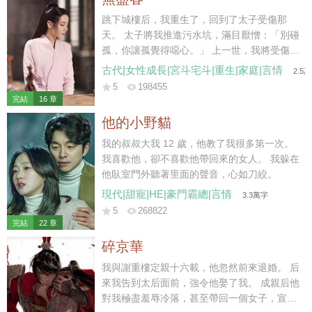
于是他便每天最後一秒踏入家門，絕不會多一
分一秒。 童潔走上前，按照往常那樣幫他把脫
跳下城樓后，我重生了，回到了太子受傷那
下的西服掛起來，“飯菜已經準備好了，我去給
天。 太子將我推進污水坑，滿目厭憎：「別碰
你熱一下。” 莫紹謙按照合約約定，側臉親了
孤，你讓孤覺得噁心。」 上一世，我將受傷的
她一口，神色卻是一如既往的淡漠，“你每天這
蕭澤背出荒野，得到皇上賜婚，成了太子妃。
古代|女性成長|宮斗宅斗|重生|家庭|言情
2.5
樣惺惺作態不累？每天做這些，明知道我也不
不料，我愛他如命，他卻厭我入骨，大婚第三
5
198455
會吃。” 說罷，他從口袋裏掏出一個盒子，扔
日，便納了側妃來噁心我。 后來國破家亡，他
完結
16 章
給她。 “給你，你要的三周年結婚紀念日禮
丟下我，帶著側妃出逃。我到那時才終于明
他的小野貓
物。” “前天。”童潔道。 “什麼？”莫紹謙皺眉。
白，他的心是捂不熱的，但一切都晚了。 我只
“結婚紀念日，是前天。” 他每一年都會按照合
能含恨跳了城樓。 這一世…… 我看著身受重
我的叔叔大我 12 歲，他教了我很多第一次。
約上所約定的給她帶禮物，但每一年也都會記
傷，卻把我推開，不許我靠近的蕭澤。 冷冷地
我喜歡他，卻不喜歡他帶回來的女人。 我躲在
錯，而且…… 每次帶的禮物，都是她並不喜歡
笑了。 那你就，在這兒等死吧。
他臥室門外聽著里面的聲音，心如刀絞。
的。 星星的項鏈，月亮的吊墜。 多諷刺，他
現代|甜寵|HE|豪門霸總|言情
3.3萬字
心裏的那個人，就叫童星月。 雖然已經和她結
5
268822
了婚，但他無時無刻都會用各種各種的方式提
完結
22 章
醒她：童潔，你是用令人不齒的方法得到這段
碎京華
婚姻的，我接受你所有的要求，但我不愛你，
甚至，憎惡你。
我與謝重樓定親十六載，他忽然前來退婚。 后
來我告到太后面前，強令他娶了我。 成親后他
對我極盡羞辱冷落，甚至帶回一個女子，宣布