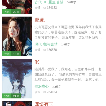
要休妻再娶。 那時我陸家已然式微，連太后也
古代|HE|重生|言情
3.8萬字
不肯再替我做主。 可我一身烈骨，哪里受得住
5
184133
這樣的委屈，在他們新婚之夜，一把火燒了將
完結
20 章
軍府。 再睜眼時，我竟重生回退親的一個月
遲遲.
前。
沒有可惡父母來了可惡渣男 五年前我懷了裴延
禮的孩子，靠著這個孩子，嫁進裴家，成了他
名副其實的妻子。 這五年里，裴延禮對我與孩
子不聞不問，冷淡至極。 三天前，我與他的孩
現代|虐戀|言情
1.9萬字
子意外遭遇車禍而亡，他與白月光遠赴西利，
5
136870
攜手完成年少時許下的心愿。 小馳死后的第三
完結
13 章
天，裴延禮仍未到場。
氓
陸川霽不愛我了，我知道，自從那件事后，他
開始嫌棄我了。 他是我的青梅竹馬，曾信誓旦
旦對我說，會一輩子和我在一起。 后來，他遇
見另一個干凈明媚的女孩子。 「薇薇，我一直
催淚虐心
3.2萬字
拿你當妹妹看的。」
5
283153
完結
21 章
郎懷有玉