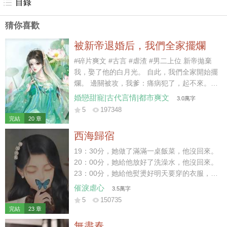
上班了？
目錄
猜你喜歡
被新帝退婚后，我們全家擺爛
#碎片爽文 #古言 #虐渣 #男二上位 新帝拋棄
我，娶了他的白月光。 自此，我們全家開始擺
爛。 邊關被攻，我爹：痛病犯了，起不來。
京內治安不好，我哥：休年假，勿擾。 戶部沒
婚戀甜寵|古代言情|都市爽文
3.0萬字
錢，我娘：窮，借不了。 新帝暴怒：你們算什
5
197348
麼東西？朕有的是人！ 好嘞~繼續擺爛。 后
完結
20 章
來，白月光大哥被新帝派出去迎敵，差點被嘎
西海歸宿
了。 白月光二哥被新帝拎出去探案，三天嚇傻
了。 白月光她娘為了給女兒撐場面，棺材本都
19：30分，她做了滿滿一桌飯菜，他沒回來。
借沒了。 喲呼~一直擺爛，一直爽~~~
20：00分，她給他放好了洗澡水，他沒回來。
23：00分，她給他熨燙好明天要穿的衣服，他
沒回來。 23：59分，她守著一桌早已涼透的
催淚虐心
3.5萬字
飯菜和一個空蕩蕩的家。 門外突然傳來響聲，
5
150735
他終于在24：00前，踏進了家門。 結婚前，
完結
23 章
她便給他下了死命令，每天淩晨前必須到家，
無盡春