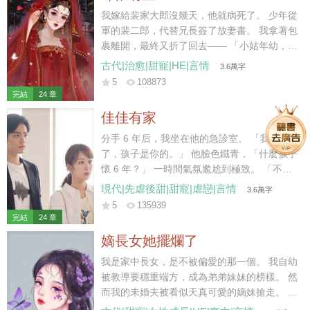
我嫁給裴家大郎沒幾天，他就病死了。 少年從
軍的裴二郎，代替兄長簽了放妻書。 我拿著包
裹離開，最終又折了回去—— 「小姑年幼，太
母也需人照顧，放妻書我先收著，二叔且放心
古代|治愈|甜寵|HE|言情
3.6萬字
去軍營，待日后咱們都安頓下了，我再離開不
5
108873
遲。」 裴二郎沉默應允。 后來他去邊疆從
完結
24 章
軍，我在家中照拂。 五年后小姑讀了私塾，裴
佳佳有家
二郎成了將軍，我在縣城賣豆花。 街上有個姓
陳的秀才待我甚好，我便跟回家省親的二郎商
分手 6 年后，我坐在他的急診室。 「我懷孕
議，想要嫁給秀才。 「二叔放心，秀才說了，
了，孩子是你的。」 他臉色鐵青，「什麼孩子
成了親咱們還是一家人，我可以繼續做營生，
懷 6 年？」 一時間氣氛尷尬到極致。 「不
還能照顧小姑……」 話說到最后，二郎的臉越
認？」 「你覺得我會接盤？」他反問我。 我
現代|先虐後甜|甜寵|虐戀|言情
3.6萬字
來越冷，我的聲音越來越低。 裴家二郎雖生得
沉默幾秒，「行，那我去給他找個爹。」 九個
5
135939
好，卻少有惡名，且年少從軍，性情桀驁。 聽
月后。 他惡狠狠拽著主刀醫生，「兄弟，算我
完結
24 章
聞其在戰場殺敵，從不留活口，手段狠厲。 我
求你，給她劃好看一點，她愛美。」
嫡長女她擺爛了
自嫁入裴家，心底便有些怵他，直到他將我堵
在廚房，抱坐在灶臺，在我耳邊低聲哄道——
我是家中長女，是不被偏愛的那一個。 我自幼
「想嫁人了？我比那秀才強多了，你試
被教導要穩重端方，成為弟弟妹妹的榜樣。 然
試……」
而我的未婚夫被看似天真可愛的嫡妹搶走。 弟
弟們記不得我半點好，只記恨我對他們管教太