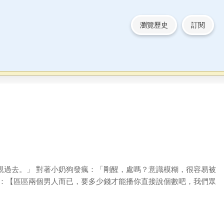
瀏覽歷史
訂閱
親過去。」 對著小奶狗發瘋：「剛醒，處嗎？意識模糊，很容易被
瘋：【區區兩個男人而已，要多少錢才能播你直接說個數吧，我們眾