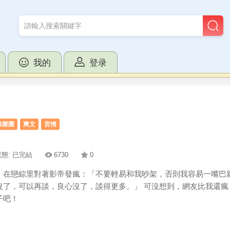
我的
登录
娛樂圈
爽文
言情
狀態: 已完結
6730
0
 在戀綜里對著影帝發瘋：「不要輕易和我吵架，否則我容易一嘴巴
沒了，可以再談，良心沒了，談得更多。」 可沒想到，網友比我還
子吧！