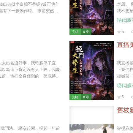
之恩。 
我不想
供生辰
現代|腦
而是已
煉就白毛
5
完結
9 章
直播
人太出名沒好事，我乾脆停了直
我直播
我以為這下肯定沒有人上鉤，我能
下我們
位前，他把全身僅剩的一萬塊轉給
復喊著
票大的！ 傷官喜用神，五鬼搬運
她……
現代|腦
死不遠啦！
5
完結
8 章
舊枝
我鬥法。 網友起鬨，提起一年前
被拐為藥人的