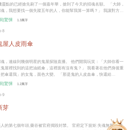
機靈點的已經搶先刷了一個嘉年華，搶到了今天的招魂名額。 「大師，
招魂，我想要找一個失蹤五年的人，你能幫我算一算嗎？」 我讓對方提
八字，當看完那個生辰八字，我惋惜： 「這個八字的主人，不是失蹤，
洞|驚悚
1.3萬字
經犧牲了……」 八字純陰者，千人亂葬處，墳前冒死水，鬼樹聚陰氣，
僵。 這事棘手了……
8
鬼屋人皮雨傘
招魂，連線到幾個明星的鬼屋探險直播。 他們開我玩笑：「大師你看一
在鬼屋裡找到的這把油紙傘，這裡面有沒有鬼？」 我看著在他們身後重
「把傘還我」的女鬼，面色大變。 「那是鬼的人皮血傘，快還給
」
洞|驚悚
1.2萬字
9
新芽
第七個年頭,藥谷被官府搗毀封禁。 官府定下規矩:失魂無親者,送