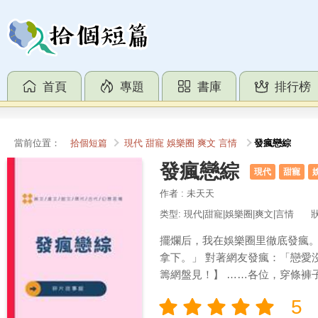
首頁
專題
書庫
排行榜
當前位置：
拾個短篇
現代
甜寵
娛樂圈
爽文
言情
發瘋戀綜
發瘋戀綜
現代
甜寵
作者 : 未天天
类型: 現代|甜寵|娛樂圈|爽文|言情
擺爛后，我在娛樂圈里徹底發瘋。
拿下。」 對著網友發瘋：「戀愛
籌網盤見！】 ……各位，穿條褲
5