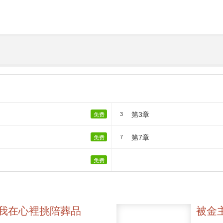
第3章
3
免费
第7章
7
免费
免费
我在心裡挑陪葬品
被金