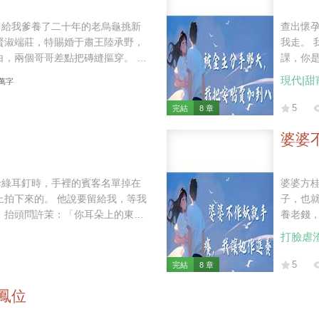
，給我爹養了二十年的老烏龜挑新
查出懷
賢淑端莊，特賜婚于肅王陸承野，
我走。
白，兩個哥哥差點把磚縫摳穿。 我
課，你
肅王府的喜轎一進門，唐家就要被
萬。 一
現代|甜
3萬字
。 我：【？？？我臉上有字？】
花的男
夠不夠
5
完結
8 章
婆婆
母綠耳釘時，手裡的賓客名單掉在
婆婆方
上拍下來的。 他說要留給我，等我
子，也
，抬頭問許茉：「你耳朵上的東
養老錢
的委屈。 而站在她身後的陸岑，第
影。 
打臉虐渣
明白，許茉敢戴著耳釘走到我面
自去派
年，見過太多人在儀式開始前猶
5
完結
8 章
鳳位