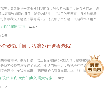
孕那天，周硯辭把一張卡推到我面前，說公司出事了，給我八百萬，讓
 我摸著還沒顯懷的肚子，誠懇地問他：「孩子的學區房、月嫂和鋼琴
是打算讓我去天橋底下眾籌嗎？」 他沉默了半分鐘，又給我轉了兩百
個月後，我在生鮮超市撞見他穿著圍裙搬牛奶。 曾經給我包下遊艇看煙
寵|豪門霸總|言情
1.2萬字
人，推著促銷車追到停車場，第一句話竟是：「江見星，你產檢的錢還
？」
178
不作妖就手癢，我讓她作進養老院
桂蘭靠裝糊塗、撒潑打滾，把三個兒媳攪得家散人傷，最後被她的大兒
就是我老公陸志遠接進了我家。 她進門第一天，就抱著存摺哭喊我偷她
，陸志遠抬手要我交出來。 我把離婚協議攤在茶几上，順手開啟手機錄
「錢沒見過，前夫媽倒是見過。方桂蘭，你今天要是敢再演，我就讓你親
|現代|家庭|大女主|爽文|現實情感
1.2萬字
出所解釋，你到底是真老糊塗，還是專挑人坑。」
122