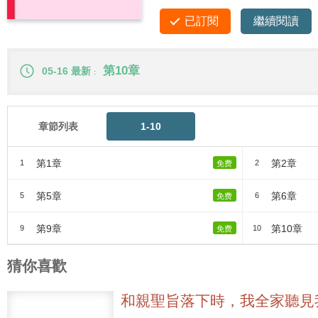
已訂閱
繼續閱讀
第10章
05-16 最新
章節列表
1-10
第1章
第2章
1
2
免费
第5章
第6章
5
6
免费
第9章
第10章
9
10
免费
猜你喜歡
和親聖旨落下時，我全家聽見