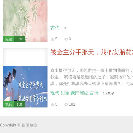
古代
0
5
0
完結
0 章
被金主分手那天，我把安胎費
查出懷孕那天，周硯辭把一張卡推到我面前
我走。 我摸著還沒顯懷的肚子，誠懇地問他
課，你是打算讓我去天橋底下眾籌嗎？」 他
萬。 一個月後，我在生鮮超市撞見他穿著圍
現代|甜寵|豪門霸總|言情
1.2萬字
花的男人，推著促銷車追到停車場，第一句
夠不夠？」
5
182
完結
8 章
Copyright © 拾個短篇