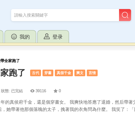
我的
登录
我帶全家跑了
全家跑了
古代
穿書
真假千金
爽文
言情
狀態: 已完結
39116
0
年的真侯府千金，還是個穿書女。 我爽快地答應了退婚，然后帶著
后，她帶著他那個落魄的太子，拽著我的衣角問為什麼。 我笑了：