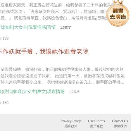
旨送進唐家那天，我正蹲在荷花缸前，給我爹養了二十年的老烏龜挑新
 內侍高聲念道：「唐家嫡女唐晚禾，賢淑端莊，特賜婚于肅王陸承野，
婚。」 我爸跪得筆直，我媽臉色發白，兩個哥哥差點把磚縫摳穿。 我
著龜殼，在心裡挑了挑眉。 【完了，肅王府的喜轎一進門，唐家就要被
代|治愈|大女主|現實情感|言情
1.3萬字
災糧案的窟窿。】 全家齊刷刷回頭。 我：【？？？我臉上有字？】
199
不作妖就手癢，我讓她作進養老院
桂蘭靠裝糊塗、撒潑打滾，把三個兒媳攪得家散人傷，最後被她的大兒
就是我老公陸志遠接進了我家。 她進門第一天，就抱著存摺哭喊我偷她
，陸志遠抬手要我交出來。 我把離婚協議攤在茶几上，順手開啟手機錄
「錢沒見過，前夫媽倒是見過。方桂蘭，你今天要是敢再演，我就讓你親
|現代|家庭|大女主|爽文|現實情感
1.2萬字
出所解釋，你到底是真老糊塗，還是專挑人坑。」
130
Privacy Policy
User Terms
Contact Us
隱私政策
用戶條款
聯係我們