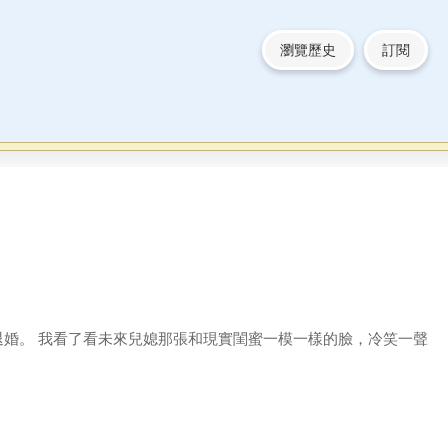
瀏覽歷史
訂閱
婚。 我看了看未來兒媳那張和現實閨蜜一模一樣的臉，冷笑一聲