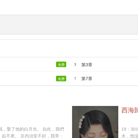
第3章
3
免费
第7章
7
免费
西海
娶了他的白月光。 自此，我們
19：3
水，他沒