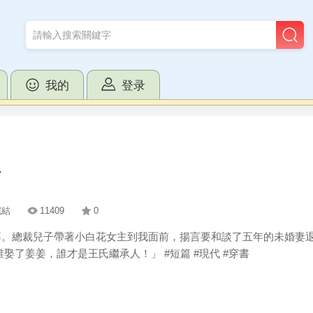
我的
登录
婆
完結
11409
0
。總裁兒子帶著小白花女主到我面前，揚言要和談了五年的未婚妻退
娶了姜姜，誰才是王氏繼承人！」 #短篇 #現代 #穿書