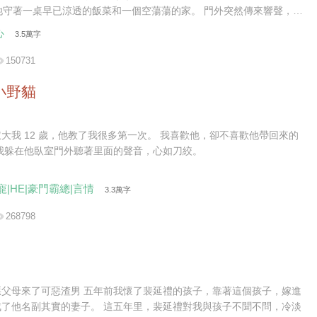
她守著一桌早已涼透的飯菜和一個空蕩蕩的家。 門外突然傳來響聲，他
4：00前，踏進了家門。 結婚前，她便給他下了死命令，每天淩晨前必
心
3.5萬字
，于是他便每天最後一秒踏入家門，絕不會多一分一秒。 童潔走上前，
常那樣幫他把脫下的西服掛起來，“飯菜已經準備好了，我去給你熱一
150731
莫紹謙按照合約約定，側臉親了她一口，神色卻是一如既往的淡漠，“你
惺惺作態不累？每天做這些，明知道我也不會吃。” 說罷，他從口袋裏
小野貓
盒子，扔給她。 “給你，你要的三周年結婚紀念日禮物。” “前天。”童
“什麼？”莫紹謙皺眉。 “結婚紀念日，是前天。” 他每一年都會按照合約
定的給她帶禮物，但每一年也都會記錯，而且…… 每次帶的禮物，都是
12 歲，他教了我很多第一次。 我喜歡他，卻不喜歡他帶回來的
歡的。 星星的項鏈，月亮的吊墜。 多諷刺，他心裏的那個人，就叫童
女人。 我躲在他臥室門外聽著里面的聲音，心如刀絞。
 雖然已經和她結了婚，但他無時無刻都會用各種各種的方式提醒她：童
是用令人不齒的方法得到這段婚姻的，我接受你所有的要求，但我不愛
寵|HE|豪門霸總|言情
3.3萬字
至，憎惡你。
268798
惡父母來了可惡渣男 五年前我懷了裴延禮的孩子，靠著這個孩子，嫁進
實的妻子。 這五年里，裴延禮對我與孩子不聞不問，冷淡