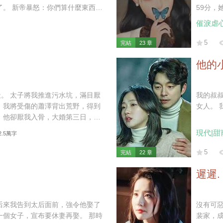
59分，
終于在2
催淚虐
須到家
爛，一直爽~~~
按照往
5
完結
23 章
下。” 
每天這樣
他的
掏出一個
潔道。 
滿目厭
上所約
我的叔叔大我 
她並不喜
星月。
潔，你
現代|甜
2.5萬字
一
你，甚
5
完結
22 章
遲遲.
沒有可
裴家，成了他名副其