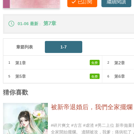
已訂閱
繼續閱讀
第7章
01-06 最新
章節列表
1-7
第1章
第2章
1
2
免费
第5章
第6章
5
6
免费
猜你喜歡
被新帝退婚后，我們全家擺爛
#碎片爽文 #古言 #虐渣 #男二上位 新帝拋棄我，
全家開始擺爛。 邊關被攻，我爹：痛病犯了，起不來。 京內治安不好，我哥：