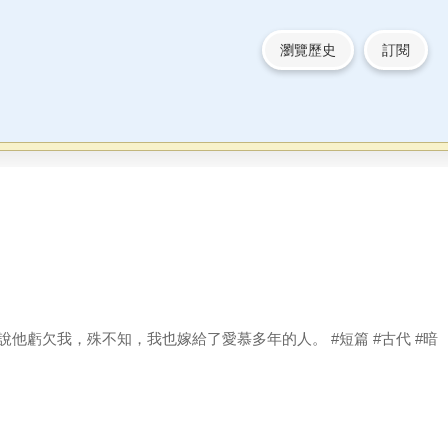
瀏覽歷史
訂閱
他虧欠我，殊不知，我也嫁給了愛慕多年的人。 #短篇 #古代 #暗