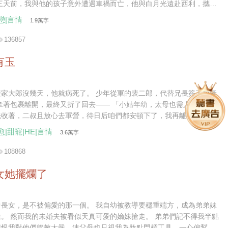
完成年少時許下的心愿。 小馳死后的第三天，裴延禮仍未到場。
戀|言情
1.9萬字
136857
有玉
沒幾天，他就病死了。 少年從軍的裴二郎，代替兄長簽了放妻
先收著，二叔且放心去軍營，待日后咱們都安頓下了，我再離開不
愈|甜寵|HE|言情
3.6萬字
郎成了將軍，我在縣城賣豆花。 街上有個姓陳的秀才待我甚好，
親的二郎商議，想要嫁給秀才。 「二叔放心，秀才說了，成了親
108868
家人，我可以繼續做營生，還能照顧小姑……」 話說到最后，二郎
的聲音越來越低。 裴家二郎雖生得好，卻少有惡名，且年少
女她擺爛了
敵，從不留活口，手段狠厲。 我自嫁入裴
底便有些怵他，直到他將我堵在廚房，抱坐在灶臺，在我耳邊低聲哄道
是不被偏愛的那一個。 我自幼被教導要穩重端方，成為弟弟妹
— 「想嫁人了？我比那秀才強多了，你試試……」
 弟弟們記不得我半點
記恨我對他們管教太嚴，連父母也只視我為妝點門楣工具，一心偏幫嫡