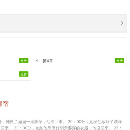
第4章
4
免费
免费
免费
歸宿
0分，她做了滿滿一桌飯菜，他沒回來。 20：00分，她給他放好了洗澡
回來。 23：00分，她給他熨燙好明天要穿的衣服，他沒回來。 23：