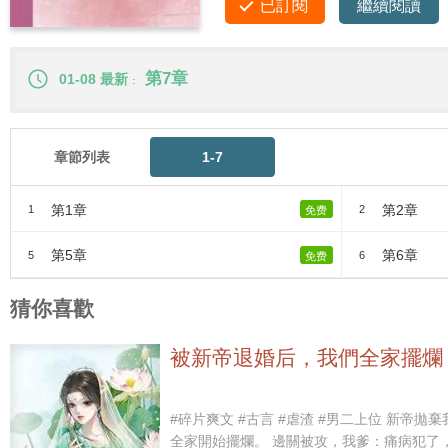
已訂閱
繼續閱讀
第7章
01-08 最新
章節列表
1-7
第1章
第2章
1
2
免费
第5章
第6章
5
6
免费
猜你喜歡
被新帝退婚后，我們全家擺爛
#碎片爽文 #古言 #虐渣 #男二上位 新帝拋棄我，
全家開始擺爛。 邊關被攻，我爹：痛病犯了，起不來。 京內治安不好，我哥：