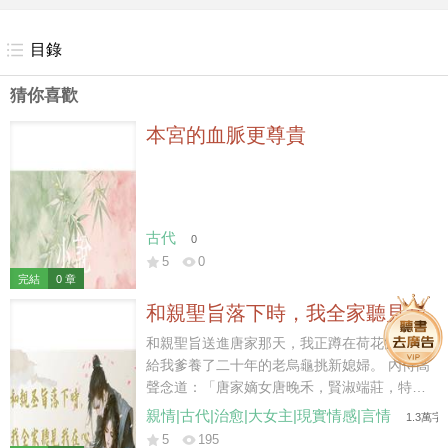
紅了眼眶。 #短篇 #古代
目錄
猜你喜歡
本宮的血脈更尊貴
古代
0
5
0
完結
0 章
和親聖旨落下時，我全家聽見我
在心裡挑陪葬品
和親聖旨送進唐家那天，我正蹲在荷花缸前，
給我爹養了二十年的老烏龜挑新媳婦。 內侍高
聲念道：「唐家嫡女唐晚禾，賢淑端莊，特賜
婚于肅王陸承野，三日後完婚。」 我爸跪得筆
親情|古代|治愈|大女主|現實情感|言情
1.3萬字
直，我媽臉色發白，兩個哥哥差點把磚縫摳
5
195