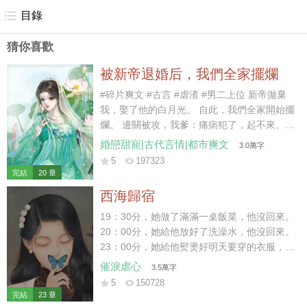
再睜眼，我重生在了沈嫣將我從假山上推下那日。 她的手快碰
目錄
到我時，被我一個閃身躲過，反而自己從假山上掉了下去。 這
猜你喜歡
一次，殘疾的人變成了她！ #碎片甜文 #古代 #重生 #爽文
被新帝退婚后，我們全家擺爛
#碎片爽文 #古言 #虐渣 #男二上位 新帝拋棄
我，娶了他的白月光。 自此，我們全家開始擺
爛。 邊關被攻，我爹：痛病犯了，起不來。
京內治安不好，我哥：休年假，勿擾。 戶部沒
婚戀甜寵|古代言情|都市爽文
3.0萬字
錢，我娘：窮，借不了。 新帝暴怒：你們算什
5
197323
麼東西？朕有的是人！ 好嘞~繼續擺爛。 后
完結
20 章
來，白月光大哥被新帝派出去迎敵，差點被嘎
西海歸宿
了。 白月光二哥被新帝拎出去探案，三天嚇傻
了。 白月光她娘為了給女兒撐場面，棺材本都
19：30分，她做了滿滿一桌飯菜，他沒回來。
借沒了。 喲呼~一直擺爛，一直爽~~~
20：00分，她給他放好了洗澡水，他沒回來。
23：00分，她給他熨燙好明天要穿的衣服，他
沒回來。 23：59分，她守著一桌早已涼透的
催淚虐心
3.5萬字
飯菜和一個空蕩蕩的家。 門外突然傳來響聲，
5
150728
他終于在24：00前，踏進了家門。 結婚前，
完結
23 章