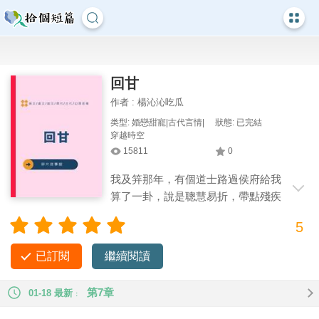
回甘
作者 : 楊沁沁吃瓜
类型: 婚戀甜寵|古代言情|
狀態: 已完結
穿越時空
15811
0
我及笄那年，有個道士路過侯府給我
算了一卦，說是聰慧易折，帶點殘疾
才能活下去。果然，道士走后沒多久，我
5
就開始大病小災不斷。 直到被繼母所生的妹妹沈嫣從假山上推
下，從此跛了腳，一切才變得太平起來。 繼母和沈嫣以我的救
已訂閱
繼續閱讀
命恩人自居，命我一輩子對她們感恩戴德。 沈嫣甚至帶著我娘
的嫁妝頂替我嫁入了鎮國公府。 而我被受繼母慫恿的父親送入
第7章
01-18 最新
了城外的尼庵，從此與青燈古佛相伴。 但沈嫣卻依然不肯放過
我，直到被她勒💀那天，我才知道原來一切都是繼母的陰謀。