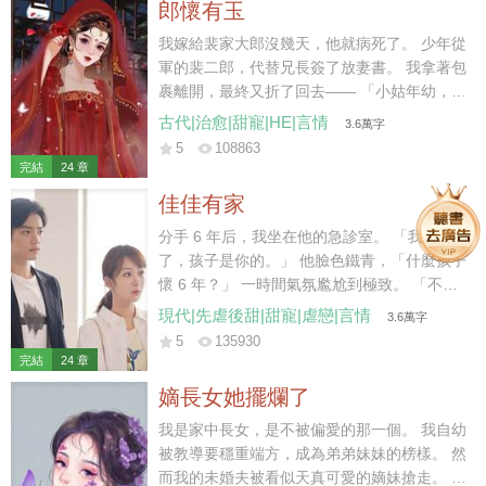
郎懷有玉
我嫁給裴家大郎沒幾天，他就病死了。 少年從
軍的裴二郎，代替兄長簽了放妻書。 我拿著包
裹離開，最終又折了回去—— 「小姑年幼，太
母也需人照顧，放妻書我先收著，二叔且放心
古代|治愈|甜寵|HE|言情
3.6萬字
去軍營，待日后咱們都安頓下了，我再離開不
5
108863
遲。」 裴二郎沉默應允。 后來他去邊疆從
完結
24 章
軍，我在家中照拂。 五年后小姑讀了私塾，裴
佳佳有家
二郎成了將軍，我在縣城賣豆花。 街上有個姓
陳的秀才待我甚好，我便跟回家省親的二郎商
分手 6 年后，我坐在他的急診室。 「我懷孕
議，想要嫁給秀才。 「二叔放心，秀才說了，
了，孩子是你的。」 他臉色鐵青，「什麼孩子
成了親咱們還是一家人，我可以繼續做營生，
懷 6 年？」 一時間氣氛尷尬到極致。 「不
還能照顧小姑……」 話說到最后，二郎的臉越
認？」 「你覺得我會接盤？」他反問我。 我
現代|先虐後甜|甜寵|虐戀|言情
3.6萬字
來越冷，我的聲音越來越低。 裴家二郎雖生得
沉默幾秒，「行，那我去給他找個爹。」 九個
5
135930
好，卻少有惡名，且年少從軍，性情桀驁。 聽
月后。 他惡狠狠拽著主刀醫生，「兄弟，算我
完結
24 章
聞其在戰場殺敵，從不留活口，手段狠厲。 我
求你，給她劃好看一點，她愛美。」
嫡長女她擺爛了
自嫁入裴家，心底便有些怵他，直到他將我堵
在廚房，抱坐在灶臺，在我耳邊低聲哄道——
我是家中長女，是不被偏愛的那一個。 我自幼
「想嫁人了？我比那秀才強多了，你試
被教導要穩重端方，成為弟弟妹妹的榜樣。 然
試……」
而我的未婚夫被看似天真可愛的嫡妹搶走。 弟