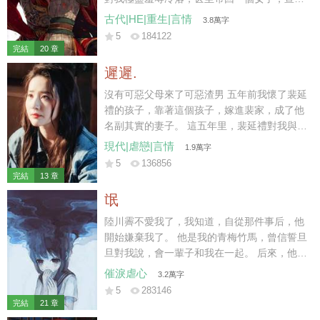
要休妻再娶。 那時我陸家已然式微，連太后也
古代|HE|重生|言情
3.8萬字
不肯再替我做主。 可我一身烈骨，哪里受得住
5
184122
這樣的委屈，在他們新婚之夜，一把火燒了將
完結
20 章
軍府。 再睜眼時，我竟重生回退親的一個月
遲遲.
前。
沒有可惡父母來了可惡渣男 五年前我懷了裴延
禮的孩子，靠著這個孩子，嫁進裴家，成了他
名副其實的妻子。 這五年里，裴延禮對我與孩
子不聞不問，冷淡至極。 三天前，我與他的孩
現代|虐戀|言情
1.9萬字
子意外遭遇車禍而亡，他與白月光遠赴西利，
5
136856
攜手完成年少時許下的心愿。 小馳死后的第三
完結
13 章
天，裴延禮仍未到場。
氓
陸川霽不愛我了，我知道，自從那件事后，他
開始嫌棄我了。 他是我的青梅竹馬，曾信誓旦
旦對我說，會一輩子和我在一起。 后來，他遇
見另一個干凈明媚的女孩子。 「薇薇，我一直
催淚虐心
3.2萬字
拿你當妹妹看的。」
5
283146
完結
21 章