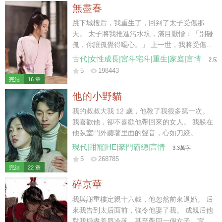
她便給他下了死命令，每天淩晨前必須到家，
無盡春
于是他便每天最後一秒踏入家門，絕不會多一
分一秒。 童潔走上前，按照往常那樣幫他把脫
跳下城樓后，我重生了，回到了太子受傷那
下的西服掛起來，“飯菜已經準備好了，我去給
天。 太子將我推進污水坑，滿目厭憎：「別碰
你熱一下。” 莫紹謙按照合約約定，側臉親了
孤，你讓孤覺得噁心。」 上一世，我將受傷的
她一口，神色卻是一如既往的淡漠，“你每天這
蕭澤背出荒野，得到皇上賜婚，成了太子妃。
古代|女性成長|宮斗宅斗|重生|家庭|言情
2.5
樣惺惺作態不累？每天做這些，明知道我也不
不料，我愛他如命，他卻厭我入骨，大婚第三
5
198443
會吃。” 說罷，他從口袋裏掏出一個盒子，扔
日，便納了側妃來噁心我。 后來國破家亡，他
完結
16 章
給她。 “給你，你要的三周年結婚紀念日禮
丟下我，帶著側妃出逃。我到那時才終于明
他的小野貓
物。” “前天。”童潔道。 “什麼？”莫紹謙皺眉。
白，他的心是捂不熱的，但一切都晚了。 我只
“結婚紀念日，是前天。” 他每一年都會按照合
能含恨跳了城樓。 這一世…… 我看著身受重
我的叔叔大我 12 歲，他教了我很多第一次。
約上所約定的給她帶禮物，但每一年也都會記
傷，卻把我推開，不許我靠近的蕭澤。 冷冷地
我喜歡他，卻不喜歡他帶回來的女人。 我躲在
錯，而且…… 每次帶的禮物，都是她並不喜歡
笑了。 那你就，在這兒等死吧。
他臥室門外聽著里面的聲音，心如刀絞。
的。 星星的項鏈，月亮的吊墜。 多諷刺，他
現代|甜寵|HE|豪門霸總|言情
3.3萬字
心裏的那個人，就叫童星月。 雖然已經和她結
5
268785
了婚，但他無時無刻都會用各種各種的方式提
完結
22 章
醒她：童潔，你是用令人不齒的方法得到這段
碎京華
婚姻的，我接受你所有的要求，但我不愛你，
甚至，憎惡你。
我與謝重樓定親十六載，他忽然前來退婚。 后
來我告到太后面前，強令他娶了我。 成親后他
對我極盡羞辱冷落，甚至帶回一個女子，宣布