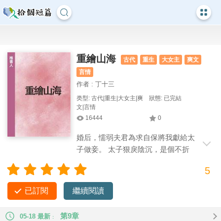
重繪山海
古代
重生
大女主
爽文
言情
作者 : 丁十三
类型: 古代|重生|大女主|爽
狀態: 已完結
文|言情
16444
0
婚后，懦弱夫君為求自保將我獻給太
子做妾。 太子狠戾陰沉，是個不折
不扣的變態。 我不堪折辱，死在了他為我
5
打造的金絲籠中。 太子登基，同年哥哥率兵北上直逼皇宮。 他
將皇子的頭顱放置于我的靈位之上。 「浣兒，哥哥替你報仇
已訂閱
繼續閱讀
了。」 睜眼，我回到了 15 歲。 看著議親的怯懦夫君，我躲在
哥哥身后。 「哥哥，我不嫁！」 #短篇 #重生 #爽文 #古代
第9章
05-18 最新