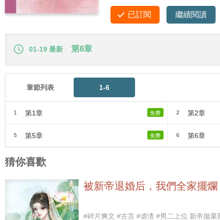
已訂閱
繼續閱讀
第6章
01-19 最新
章節列表
1-6
第1章
第2章
1
2
免费
第5章
第6章
5
6
免费
猜你喜歡
被新帝退婚后，我們全家擺爛
#碎片爽文 #古言 #虐渣 #男二上位 新帝拋棄我，