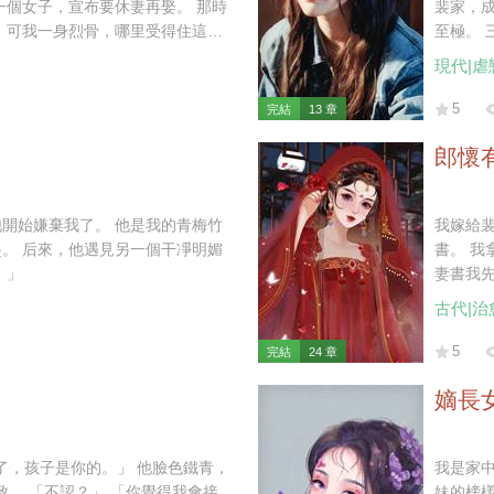
裴家，成了他名副其
樣
至極。 三天前，我與他的孩子意外遭遇車禍而亡，他與白月光遠赴西利，攜手
退親的
現代|虐
5
完結
13 章
郎懷
了。 他是我的青梅竹
我嫁給裴家大郎
凈明媚
書。 我拿著包裹離開，最終又折了回去—— 「小姑年幼，太母也需人照顧，放
。」
妻書我
遲。」 裴二郎沉默應允。 后來他去邊疆從軍，我在家中照拂。 五年后小姑讀
古代|治
了私塾，裴二
我便跟回家省
5
完結
24 章
咱們還是一
的臉越來越冷，我
嫡長
從軍，性情桀驁。 聽聞其在戰場殺
家，心
孕了，孩子是你的。」 他臉色鐵青，
我是家中長女，
—
致。 「不認？」 「你覺得我會接
妹的榜樣。 然而我的未婚夫被看似天真可愛的嫡妹搶走。