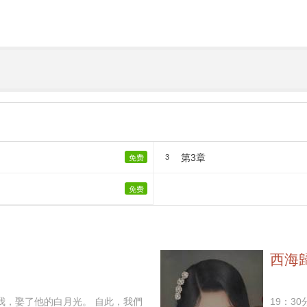
第3章
3
免费
免费
西海
娶了他的白月光。 自此，我們
19：3