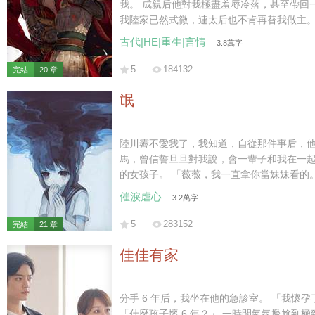
我。 成親后他對我極盡羞辱冷落，甚至帶回一個女子，宣布要休妻再娶。 那時
我陸家已然式微，連太后也不肯再替我做主。 可我一身烈骨，哪里受得住這
的委屈，在他們新婚之夜，一把火燒了將軍府。 再睜眼時，我竟重生回
古代|HE|重生|言情
3.8萬字
一個月前。
5
184132
完結
20 章
氓
陸川霽不愛我了，我知道，自從那件事后，他開始嫌棄我
馬，曾信誓旦旦對我說，會一輩子和我在一起。 后來，他遇見另一個干
的女孩子。 「薇薇，我一直拿你當妹妹看的
催淚虐心
3.2萬字
5
283152
完結
21 章
佳佳有家
分手 6 年后，我坐在他的急診室。 「我懷
「什麼孩子懷 6 年？」 一時間氣氛尷尬到極