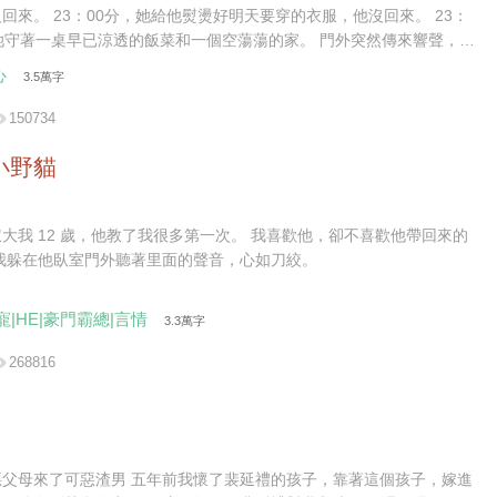
回來。 23：00分，她給他熨燙好明天要穿的衣服，他沒回來。 23：
她守著一桌早已涼透的飯菜和一個空蕩蕩的家。 門外突然傳來響聲，他
4：00前，踏進了家門。 結婚前，她便給他下了死命令，每天淩晨前必
心
3.5萬字
，于是他便每天最後一秒踏入家門，絕不會多一分一秒。 童潔走上前，
常那樣幫他把脫下的西服掛起來，“飯菜已經準備好了，我去給你熱一
150734
莫紹謙按照合約約定，側臉親了她一口，神色卻是一如既往的淡漠，“你
惺惺作態不累？每天做這些，明知道我也不會吃。” 說罷，他從口袋裏
小野貓
盒子，扔給她。 “給你，你要的三周年結婚紀念日禮物。” “前天。”童
“什麼？”莫紹謙皺眉。 “結婚紀念日，是前天。” 他每一年都會按照合約
定的給她帶禮物，但每一年也都會記錯，而且…… 每次帶的禮物，都是
12 歲，他教了我很多第一次。 我喜歡他，卻不喜歡他帶回來的
歡的。 星星的項鏈，月亮的吊墜。 多諷刺，他心裏的那個人，就叫童
女人。 我躲在他臥室門外聽著里面的聲音，心如刀絞。
 雖然已經和她結了婚，但他無時無刻都會用各種各種的方式提醒她：童
是用令人不齒的方法得到這段婚姻的，我接受你所有的要求，但我不愛
寵|HE|豪門霸總|言情
3.3萬字
至，憎惡你。
268816
惡父母來了可惡渣男 五年前我懷了裴延禮的孩子，靠著這個孩子，嫁進