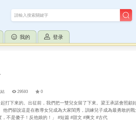
我的
登录
年
完結
29593
0
起打下來的。出征前，我們把一雙兒女留了下來。梁王承諾會照顧好
。 他們卻說這是在教導女兒成為大家閨秀，訓練兒子成為最勇敢的戰
不是傻子！反他娘的！」 #短篇 #甜文 #爽文 #古代