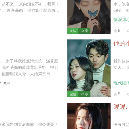
水，他沒
59分，
終于在2
催淚虐
須到家
爛，一直爽~~~
按照往
5
完結
23 章
下。” 
每天這樣
他的
掏出一個
潔道。 
滿目厭
上所約
我的叔叔大我 
她並不喜
星月。
潔，你
現代|甜
2.5萬字
一
你，甚
5
完結
22 章
遲遲.
沒有可