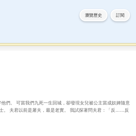
瀏覽歷史
訂閱
他們。 可當我們九死一生回城，卻發現女兒被公主當成奴婢隨意
士。 夫君以前是屠夫，最是老實。 我試探著問夫君：「反……反