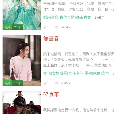
全家開始擺爛。 邊關被攻，我爹：痛病犯了，起不來。 京內治安不好，我哥：
休年假，勿擾。 戶部沒錢，我娘：窮，借不了。 新帝暴怒：你們算什麼東西？
朕有的是人！ 好嘞~繼續擺爛。 后來，白月光大哥被新帝派出去迎敵，差點被
婚戀甜寵|古代言情|都市爽文
3.0萬字
嘎了。 白月光二哥被新帝拎出去探案，三天嚇傻了。 白月光她娘為了給女兒撐
場面，棺材本都借沒了。 喲呼~一直擺
5
197345
完結
20 章
無盡春
跳下城樓后，我重生了，回到了太子受傷那天。 太子將我推進污水坑，
憎：「別碰孤，你讓孤覺得噁心。」 上一世，我將受傷的蕭澤背出荒野，得到
皇上賜婚，成了太子妃。 不料，我愛他如命，他卻厭我入骨，大婚第三日，便
納了側妃來噁心我。 后來國破家亡，他丟下我，帶著側妃出逃。我到那時才終
古代|女性成長|宮斗宅斗|重生|家庭|言情
于明白，他的心是捂不熱的，但一切都晚了。 我只能含恨跳了城樓。 這
世…… 我看著身受重傷，卻把我推開，不許我靠近的蕭澤。 冷冷地笑了。 那
5
198453
完結
16 章
你就，在這兒等死吧。
碎京華
我與謝重樓定親十六載，他忽然前來退婚。 后來我告到太后面前，強令他娶了