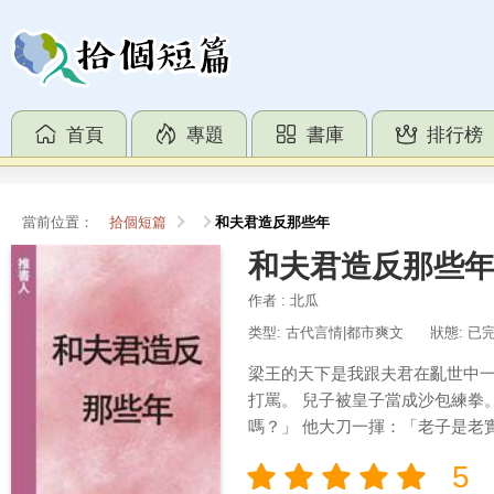
首頁
專題
書庫
排行榜
當前位置：
拾個短篇
和夫君造反那些年
和夫君造反那些
作者 : 北瓜
类型: 古代言情|都市爽文
狀態: 已
梁王的天下是我跟夫君在亂世中一
打罵。 兒子被皇子當成沙包練拳
嗎？」 他大刀一揮：「老子是老實，
5