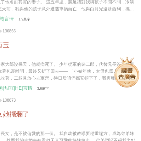
實的妻子。 這五年里，裴延禮對我與孩子不聞不問，冷淡
完成年少時許下的心愿。 小馳死后的第三天，裴延禮仍未到場。
戀|言情
1.9萬字
136866
有玉
沒幾天，他就病死了。 少年從軍的裴二郎，代替兄長簽了放妻
先收著，二叔且放心去軍營，待日后咱們都安頓下了，我再離開不
愈|甜寵|HE|言情
3.6萬字
郎成了將軍，我在縣城賣豆花。 街上有個姓陳的秀才待我甚好，
親的二郎商議，想要嫁給秀才。 「二叔放心，秀才說了，成了親
108873
家人，我可以繼續做營生，還能照顧小姑……」 話說到最后，二郎
的聲音越來越低。 裴家二郎雖生得好，卻少有惡名，且年少
女她擺爛了
敵，從不留活口，手段狠厲。 我自嫁入裴
底便有些怵他，直到他將我堵在廚房，抱坐在灶臺，在我耳邊低聲哄道
是不被偏愛的那一個。 我自幼被教導要穩重端方，成為弟弟妹
— 「想嫁人了？我比那秀才強多了，你試試……」
 弟弟們記不得我半點