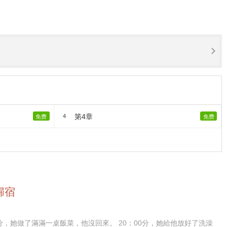
第4章
4
免费
免费
歸宿
0分，她做了滿滿一桌飯菜，他沒回來。 20：00分，她給他放好了洗澡