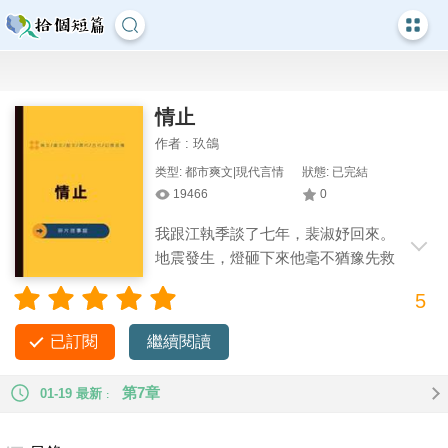
情止
作者 : 玖鴿
类型: 都市爽文|現代言情
狀態: 已完結
19466
0
我跟江執季談了七年，裴淑妤回來。
地震發生，燈砸下來他毫不猶豫先救
她。我被砸失憶，醒來時，問他是誰？他
5
說，他是我哥。 我看上了他身邊的兄弟，對他說：「既然你是
我哥，你得幫我追顧靳忱。」 他當我不過是故意想玩欲擒故縱
已訂閱
繼續閱讀
的把戲，應下了。 直到，我追得要跟人結婚。 他像條瘋狗一樣
闖進了婚宴。 我說：「哥，你是來參加我的婚禮嗎？」 他渾身
第7章
01-19 最新
蔓延著哀傷，痛苦地閉上了眼。 「別叫我哥，我不是你哥，楠
藝，你是我的，不準嫁給別人。」 #碎片爽文 #現代 #男二上位