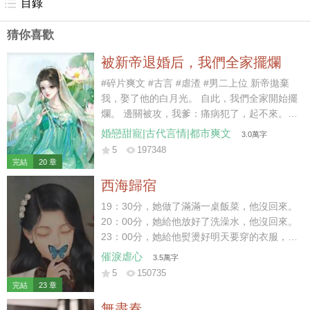
#追妻火葬場 #失憶
目錄
猜你喜歡
被新帝退婚后，我們全家擺爛
#碎片爽文 #古言 #虐渣 #男二上位 新帝拋棄
我，娶了他的白月光。 自此，我們全家開始擺
爛。 邊關被攻，我爹：痛病犯了，起不來。
京內治安不好，我哥：休年假，勿擾。 戶部沒
婚戀甜寵|古代言情|都市爽文
3.0萬字
錢，我娘：窮，借不了。 新帝暴怒：你們算什
5
197348
麼東西？朕有的是人！ 好嘞~繼續擺爛。 后
完結
20 章
來，白月光大哥被新帝派出去迎敵，差點被嘎
西海歸宿
了。 白月光二哥被新帝拎出去探案，三天嚇傻
了。 白月光她娘為了給女兒撐場面，棺材本都
19：30分，她做了滿滿一桌飯菜，他沒回來。
借沒了。 喲呼~一直擺爛，一直爽~~~
20：00分，她給他放好了洗澡水，他沒回來。
23：00分，她給他熨燙好明天要穿的衣服，他
沒回來。 23：59分，她守著一桌早已涼透的
催淚虐心
3.5萬字
飯菜和一個空蕩蕩的家。 門外突然傳來響聲，
5
150735
他終于在24：00前，踏進了家門。 結婚前，
完結
23 章
她便給他下了死命令，每天淩晨前必須到家，
無盡春