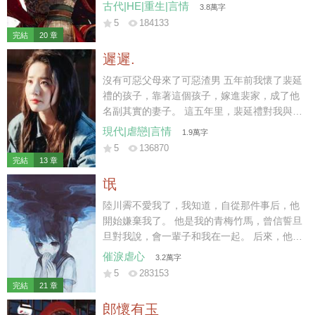
要休妻再娶。 那時我陸家已然式微，連太后也
古代|HE|重生|言情
3.8萬字
不肯再替我做主。 可我一身烈骨，哪里受得住
5
184133
這樣的委屈，在他們新婚之夜，一把火燒了將
完結
20 章
軍府。 再睜眼時，我竟重生回退親的一個月
遲遲.
前。
沒有可惡父母來了可惡渣男 五年前我懷了裴延
禮的孩子，靠著這個孩子，嫁進裴家，成了他
名副其實的妻子。 這五年里，裴延禮對我與孩
子不聞不問，冷淡至極。 三天前，我與他的孩
現代|虐戀|言情
1.9萬字
子意外遭遇車禍而亡，他與白月光遠赴西利，
5
136870
攜手完成年少時許下的心愿。 小馳死后的第三
完結
13 章
天，裴延禮仍未到場。
氓
陸川霽不愛我了，我知道，自從那件事后，他
開始嫌棄我了。 他是我的青梅竹馬，曾信誓旦
旦對我說，會一輩子和我在一起。 后來，他遇
見另一個干凈明媚的女孩子。 「薇薇，我一直
催淚虐心
3.2萬字
拿你當妹妹看的。」
5
283153
完結
21 章
郎懷有玉