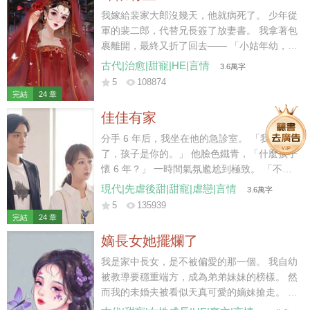
我嫁給裴家大郎沒幾天，他就病死了。 少年從
軍的裴二郎，代替兄長簽了放妻書。 我拿著包
裹離開，最終又折了回去—— 「小姑年幼，太
母也需人照顧，放妻書我先收著，二叔且放心
古代|治愈|甜寵|HE|言情
3.6萬字
去軍營，待日后咱們都安頓下了，我再離開不
5
108874
遲。」 裴二郎沉默應允。 后來他去邊疆從
完結
24 章
軍，我在家中照拂。 五年后小姑讀了私塾，裴
佳佳有家
二郎成了將軍，我在縣城賣豆花。 街上有個姓
陳的秀才待我甚好，我便跟回家省親的二郎商
分手 6 年后，我坐在他的急診室。 「我懷孕
議，想要嫁給秀才。 「二叔放心，秀才說了，
了，孩子是你的。」 他臉色鐵青，「什麼孩子
成了親咱們還是一家人，我可以繼續做營生，
懷 6 年？」 一時間氣氛尷尬到極致。 「不
還能照顧小姑……」 話說到最后，二郎的臉越
認？」 「你覺得我會接盤？」他反問我。 我
現代|先虐後甜|甜寵|虐戀|言情
3.6萬字
來越冷，我的聲音越來越低。 裴家二郎雖生得
沉默幾秒，「行，那我去給他找個爹。」 九個
5
135939
好，卻少有惡名，且年少從軍，性情桀驁。 聽
月后。 他惡狠狠拽著主刀醫生，「兄弟，算我
完結
24 章
聞其在戰場殺敵，從不留活口，手段狠厲。 我
求你，給她劃好看一點，她愛美。」
嫡長女她擺爛了
自嫁入裴家，心底便有些怵他，直到他將我堵
在廚房，抱坐在灶臺，在我耳邊低聲哄道——
我是家中長女，是不被偏愛的那一個。 我自幼
「想嫁人了？我比那秀才強多了，你試
被教導要穩重端方，成為弟弟妹妹的榜樣。 然
試……」
而我的未婚夫被看似天真可愛的嫡妹搶走。 弟
弟們記不得我半點好，只記恨我對他們管教太