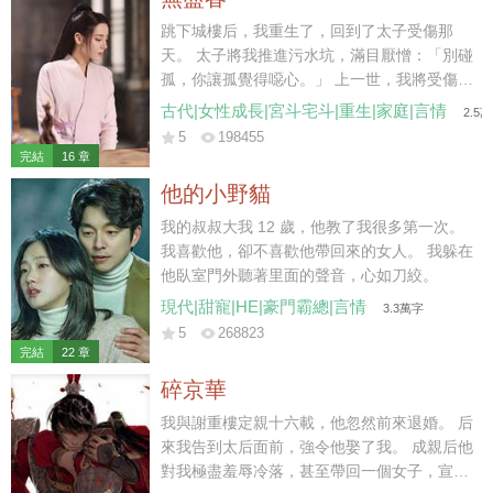
于是他便每天最後一秒踏入家門，絕不會多一
分一秒。 童潔走上前，按照往常那樣幫他把脫
跳下城樓后，我重生了，回到了太子受傷那
下的西服掛起來，“飯菜已經準備好了，我去給
天。 太子將我推進污水坑，滿目厭憎：「別碰
你熱一下。” 莫紹謙按照合約約定，側臉親了
孤，你讓孤覺得噁心。」 上一世，我將受傷的
她一口，神色卻是一如既往的淡漠，“你每天這
蕭澤背出荒野，得到皇上賜婚，成了太子妃。
古代|女性成長|宮斗宅斗|重生|家庭|言情
2.5
樣惺惺作態不累？每天做這些，明知道我也不
不料，我愛他如命，他卻厭我入骨，大婚第三
5
198455
會吃。” 說罷，他從口袋裏掏出一個盒子，扔
日，便納了側妃來噁心我。 后來國破家亡，他
完結
16 章
給她。 “給你，你要的三周年結婚紀念日禮
丟下我，帶著側妃出逃。我到那時才終于明
他的小野貓
物。” “前天。”童潔道。 “什麼？”莫紹謙皺眉。
白，他的心是捂不熱的，但一切都晚了。 我只
“結婚紀念日，是前天。” 他每一年都會按照合
能含恨跳了城樓。 這一世…… 我看著身受重
我的叔叔大我 12 歲，他教了我很多第一次。
約上所約定的給她帶禮物，但每一年也都會記
傷，卻把我推開，不許我靠近的蕭澤。 冷冷地
我喜歡他，卻不喜歡他帶回來的女人。 我躲在
錯，而且…… 每次帶的禮物，都是她並不喜歡
笑了。 那你就，在這兒等死吧。
他臥室門外聽著里面的聲音，心如刀絞。
的。 星星的項鏈，月亮的吊墜。 多諷刺，他
現代|甜寵|HE|豪門霸總|言情
3.3萬字
心裏的那個人，就叫童星月。 雖然已經和她結
5
268823
了婚，但他無時無刻都會用各種各種的方式提
完結
22 章
醒她：童潔，你是用令人不齒的方法得到這段
碎京華
婚姻的，我接受你所有的要求，但我不愛你，
甚至，憎惡你。
我與謝重樓定親十六載，他忽然前來退婚。 后
來我告到太后面前，強令他娶了我。 成親后他
對我極盡羞辱冷落，甚至帶回一個女子，宣布