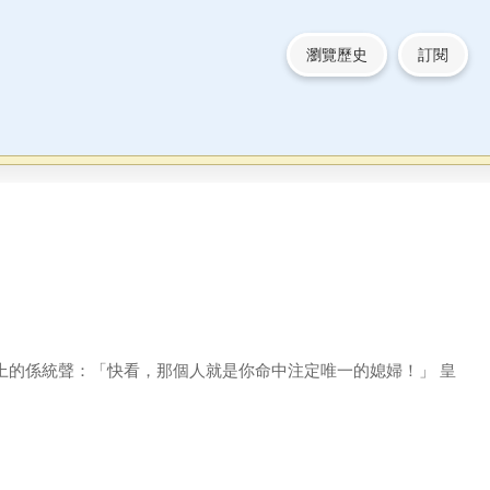
瀏覽歷史
訂閱
上的係統聲：「快看，那個人就是你命中注定唯一的媳婦！」 皇