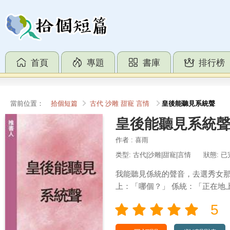
首頁
專題
書庫
排行榜
當前位置：
拾個短篇
古代
沙雕
甜寵
言情
皇後能聽見系統聲
皇後能聽見系統
作者 : 喜雨
类型: 古代|沙雕|甜寵|言情
狀態: 
我能聽見係統的聲音，去選秀女那
上：「哪個？」 係統：「正在地
5