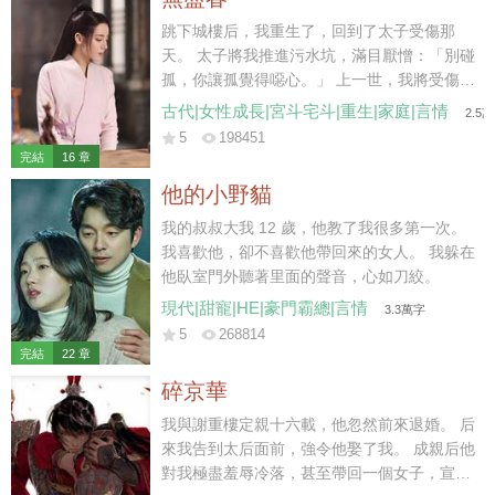
于是他便每天最後一秒踏入家門，絕不會多一
分一秒。 童潔走上前，按照往常那樣幫他把脫
跳下城樓后，我重生了，回到了太子受傷那
下的西服掛起來，“飯菜已經準備好了，我去給
天。 太子將我推進污水坑，滿目厭憎：「別碰
你熱一下。” 莫紹謙按照合約約定，側臉親了
孤，你讓孤覺得噁心。」 上一世，我將受傷的
她一口，神色卻是一如既往的淡漠，“你每天這
蕭澤背出荒野，得到皇上賜婚，成了太子妃。
古代|女性成長|宮斗宅斗|重生|家庭|言情
2.5
樣惺惺作態不累？每天做這些，明知道我也不
不料，我愛他如命，他卻厭我入骨，大婚第三
5
198451
會吃。” 說罷，他從口袋裏掏出一個盒子，扔
日，便納了側妃來噁心我。 后來國破家亡，他
完結
16 章
給她。 “給你，你要的三周年結婚紀念日禮
丟下我，帶著側妃出逃。我到那時才終于明
他的小野貓
物。” “前天。”童潔道。 “什麼？”莫紹謙皺眉。
白，他的心是捂不熱的，但一切都晚了。 我只
“結婚紀念日，是前天。” 他每一年都會按照合
能含恨跳了城樓。 這一世…… 我看著身受重
我的叔叔大我 12 歲，他教了我很多第一次。
約上所約定的給她帶禮物，但每一年也都會記
傷，卻把我推開，不許我靠近的蕭澤。 冷冷地
我喜歡他，卻不喜歡他帶回來的女人。 我躲在
錯，而且…… 每次帶的禮物，都是她並不喜歡
笑了。 那你就，在這兒等死吧。
他臥室門外聽著里面的聲音，心如刀絞。
的。 星星的項鏈，月亮的吊墜。 多諷刺，他
現代|甜寵|HE|豪門霸總|言情
3.3萬字
心裏的那個人，就叫童星月。 雖然已經和她結
5
268814
了婚，但他無時無刻都會用各種各種的方式提
完結
22 章
醒她：童潔，你是用令人不齒的方法得到這段
碎京華
婚姻的，我接受你所有的要求，但我不愛你，
甚至，憎惡你。
我與謝重樓定親十六載，他忽然前來退婚。 后
來我告到太后面前，強令他娶了我。 成親后他
對我極盡羞辱冷落，甚至帶回一個女子，宣布