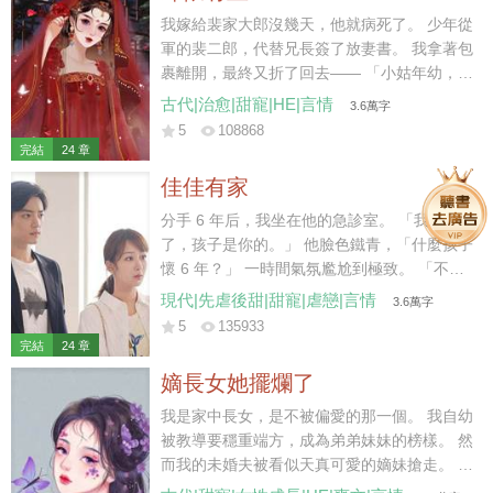
我嫁給裴家大郎沒幾天，他就病死了。 少年從
軍的裴二郎，代替兄長簽了放妻書。 我拿著包
裹離開，最終又折了回去—— 「小姑年幼，太
母也需人照顧，放妻書我先收著，二叔且放心
古代|治愈|甜寵|HE|言情
3.6萬字
去軍營，待日后咱們都安頓下了，我再離開不
5
108868
遲。」 裴二郎沉默應允。 后來他去邊疆從
完結
24 章
軍，我在家中照拂。 五年后小姑讀了私塾，裴
佳佳有家
二郎成了將軍，我在縣城賣豆花。 街上有個姓
陳的秀才待我甚好，我便跟回家省親的二郎商
分手 6 年后，我坐在他的急診室。 「我懷孕
議，想要嫁給秀才。 「二叔放心，秀才說了，
了，孩子是你的。」 他臉色鐵青，「什麼孩子
成了親咱們還是一家人，我可以繼續做營生，
懷 6 年？」 一時間氣氛尷尬到極致。 「不
還能照顧小姑……」 話說到最后，二郎的臉越
認？」 「你覺得我會接盤？」他反問我。 我
現代|先虐後甜|甜寵|虐戀|言情
3.6萬字
來越冷，我的聲音越來越低。 裴家二郎雖生得
沉默幾秒，「行，那我去給他找個爹。」 九個
5
135933
好，卻少有惡名，且年少從軍，性情桀驁。 聽
月后。 他惡狠狠拽著主刀醫生，「兄弟，算我
完結
24 章
聞其在戰場殺敵，從不留活口，手段狠厲。 我
求你，給她劃好看一點，她愛美。」
嫡長女她擺爛了
自嫁入裴家，心底便有些怵他，直到他將我堵
在廚房，抱坐在灶臺，在我耳邊低聲哄道——
我是家中長女，是不被偏愛的那一個。 我自幼
「想嫁人了？我比那秀才強多了，你試
被教導要穩重端方，成為弟弟妹妹的榜樣。 然
試……」
而我的未婚夫被看似天真可愛的嫡妹搶走。 弟
弟們記不得我半點好，只記恨我對他們管教太