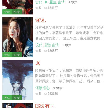
要休妻再娶。 那時我陸家已然式微，連太后也
古代|HE|重生|言情
3.8萬字
不肯再替我做主。 可我一身烈骨，哪里受得住
5
184127
這樣的委屈，在他們新婚之夜，一把火燒了將
完結
20 章
軍府。 再睜眼時，我竟重生回退親的一個月
遲遲.
前。
沒有可惡父母來了可惡渣男 五年前我懷了裴延
禮的孩子，靠著這個孩子，嫁進裴家，成了他
名副其實的妻子。 這五年里，裴延禮對我與孩
子不聞不問，冷淡至極。 三天前，我與他的孩
現代|虐戀|言情
1.9萬字
子意外遭遇車禍而亡，他與白月光遠赴西利，
5
136857
攜手完成年少時許下的心愿。 小馳死后的第三
完結
13 章
天，裴延禮仍未到場。
氓
陸川霽不愛我了，我知道，自從那件事后，他
開始嫌棄我了。 他是我的青梅竹馬，曾信誓旦
旦對我說，會一輩子和我在一起。 后來，他遇
見另一個干凈明媚的女孩子。 「薇薇，我一直
催淚虐心
3.2萬字
拿你當妹妹看的。」
5
283150
完結
21 章
郎懷有玉