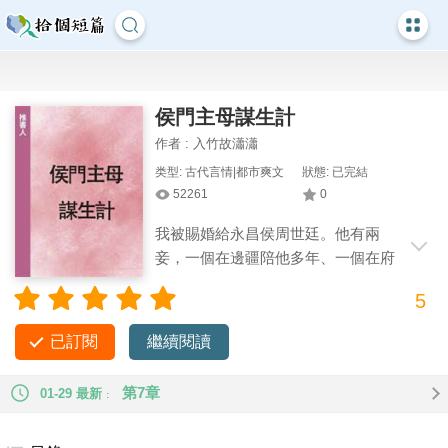
侯門主母謀生計
作者 : 入竹故瀟瀟
类型: 古代言情|都市爽文
狀態: 已完結
52261
0
我被賜婚給永昌侯周世廷。他有兩
妾，一個在邊疆陪他多年、一個在府
邸伴他母親良久。與我不和的貴女們，笑
5
話我即將入火坑；我母親也憂心忡忡。 只我看得開。「無妨，
我能應付，高門主母做起來也容易。」 #短篇 #古代 #爽文
已訂閱
繼續閱讀
第7章
01-29 最新