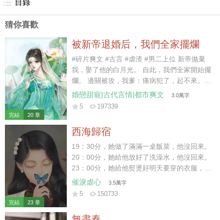
目錄
猜你喜歡
被新帝退婚后，我們全家擺爛
#碎片爽文 #古言 #虐渣 #男二上位 新帝拋棄
我，娶了他的白月光。 自此，我們全家開始擺
爛。 邊關被攻，我爹：痛病犯了，起不來。
京內治安不好，我哥：休年假，勿擾。 戶部沒
婚戀甜寵|古代言情|都市爽文
3.0萬字
錢，我娘：窮，借不了。 新帝暴怒：你們算什
5
197339
麼東西？朕有的是人！ 好嘞~繼續擺爛。 后
完結
20 章
來，白月光大哥被新帝派出去迎敵，差點被嘎
西海歸宿
了。 白月光二哥被新帝拎出去探案，三天嚇傻
了。 白月光她娘為了給女兒撐場面，棺材本都
19：30分，她做了滿滿一桌飯菜，他沒回來。
借沒了。 喲呼~一直擺爛，一直爽~~~
20：00分，她給他放好了洗澡水，他沒回來。
23：00分，她給他熨燙好明天要穿的衣服，他
沒回來。 23：59分，她守著一桌早已涼透的
催淚虐心
3.5萬字
飯菜和一個空蕩蕩的家。 門外突然傳來響聲，
5
150733
他終于在24：00前，踏進了家門。 結婚前，
完結
23 章
她便給他下了死命令，每天淩晨前必須到家，
無盡春