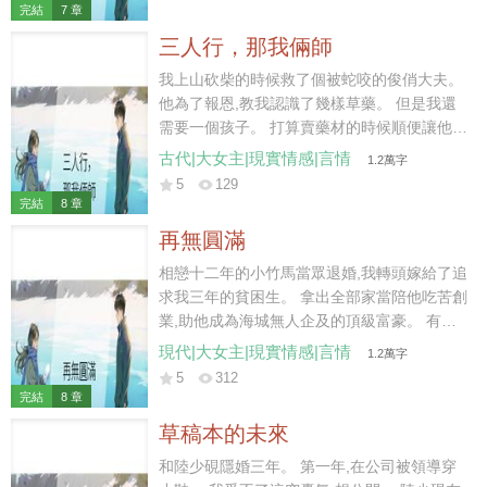
你親爹娘?」 正擔心被送走的宋書儀傻了:
完結
7 章
「啊?」
三人行，那我倆師
我上山砍柴的時候救了個被蛇咬的俊俏大夫。
他為了報恩,教我認識了幾樣草藥。 但是我還
需要一個孩子。 打算賣藥材的時候順便讓他給
我看看。 沒想到宋宴聽見我說想要個孩子的時
古代|大女主|現實情感|言情
1.2萬字
候,滿臉通紅。 然後帶著我就往他家走。 才有
5
129
了我的第一次紅杏出牆。 他驚訝地發現我還是
完結
8 章
個大姑娘。 我也認識到了為什麼我沒有孩子。
再無圓滿
相戀十二年的小竹馬當眾退婚,我轉頭嫁給了追
求我三年的貧困生。 拿出全部家當陪他吃苦創
業,助他成為海城無人企及的頂級富豪。 有了
錢的丈夫對我寵愛至極,捨不得我吃一點苦,總
現代|大女主|現實情感|言情
1.2萬字
是把最好的東西拿到我面前。 直到我懷孕四個
5
312
月後。 那晚腹痛難忍,有血水順著腿部流下。
完結
8 章
我嚇壞了,一遍又一遍撥打他的手機,無人接
草稿本的未來
聽。 打到第 25 個,電話終于接通,話筒裡傳來
一個女人的聲音。 「阿宴累了,剛睡下。」 那
和陸少硯隱婚三年。 第一年,在公司被領導穿