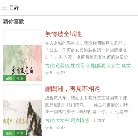
目錄
猜你喜歡
無情破全域性
在去京城的馬車上，我迷糊間聽見夫君問：
「公主，你何必女扮男裝跟我一起回鄉接凜
月？」 我大驚，眼前自稱夫君同窗的竟是公
主！ 公主輕聲說道： 「謝斂，你明知我的心
古代|逆襲|女性成長|穿越|腦洞|大女主|爽文
8
意，駙馬你唾手可得，你妻子我也可以妥善安
5
27
排，錢、院子、鋪子和莊子我都能給，甚至還
完結
6 章
能求我父皇賜她一個縣主當當。 「要不是不想
謝聞洲，再見不相逢
你落個停妻再娶的名聲，也不想我得個強佔人
夫的惡名，真想讓我父皇直接賜婚啊。」 夫君
成親第八年，我在夫君替外室置辦的宅子裡，
嘆息一聲。 「公主，凜月雖然只是個村姑，但
聽見他對那姑娘嘆氣。 「你是尚書府的明珠，
她救過我的命還助我科考，已和我成親，我不
我一個寒門舉子，哪裡配得上你。」 他從未想
想做陳世美，等回京再看看，她若不犯錯，我
過，他腳下的青磚、身上的官袍、連同他攀附
古代|大女主|現實情感
1.2萬字
斷沒有休妻的理由。」 我嚇得立即屏氣凝神裝
尚書府的門路，都是我喬青蕪一拳一拳掙出來
5
47
睡。 琢磨著到了京城後，我要如何犯錯才行。
的。 當夜我砸了他的外宅，搬空我的嫁妝，帶
完結
8 章