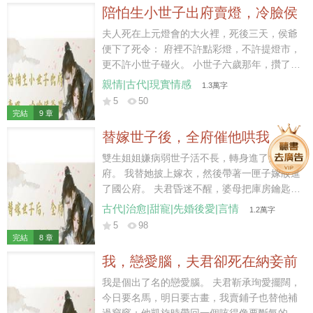
著兒女去了城南渡口。 謝聞洲以為我帶著兩個
陪怕生小世子出府賣燈，冷臉侯
孩子撐不了幾日，等他在官場站穩腳跟，我還
爺買空整條燈市
會自己回去。 後來他戴著枷鎖從長街走過，才
夫人死在上元燈會的大火裡，死後三天，侯爺
看見我把舊倉房開成了行鋪。 那時他想說什
便下了死令： 府裡不許點彩燈，不許提燈市，
麼，我已經沒有工夫聽了。
更不許小世子碰火。 小世子六歲那年，攢了許
久的零嘴錢，捧著一張船燈圖來找我。 他說想
親情|古代|現實情感
1.3萬字
親手做一盞燈，放進水渠裡，請風替他捎給從
5
50
未見過的娘親。 三年後，他做的風輪燈被書院
完結
9 章
選去西市義賣，換來的銀子要送到慈幼局添冬
替嫁世子後，全府催他哄我
衣。偏有個昔日同窗故意撞翻燈架，火苗順著
燈油躥上來，小世子僵在原地，連哭都忘了。
雙生姐姐嫌病弱世子活不長，轉身進了太子
顧承野趕到時，抱起兒子，冷聲吩咐管家：
府。 我替她披上嫁衣，然後帶著一匣子嫁妝進
「西市今日餘下的義賣燈，侯府全數買下。至
了國公府。 夫君昏迷不醒，婆母把庫房鑰匙交
于推倒燈架的人，帶去巡城司，我顧承野的兒
給我，小姑子天天往我房裡送點心，我的日子
古代|治愈|甜寵|先婚後愛|言情
1.2萬字
子，他也敢動？」
過得比在姜家舒坦太多。 我坐在謝觀瀾床邊打
5
98
算盤，順嘴唸叨：「今天太醫府的人又說你治
完結
8 章
不好了，你說我如果守寡了是不是能拿到很多
我，戀愛腦，夫君卻死在納妾前
錢啊？」 床上的人聽了許久，醒來便攥住我的
手：「姜蒔蘿，你是不是天天盼著我出殯？」
我是個出了名的戀愛腦。 夫君靳承珣愛擺闊，
姐姐在太子府碰了壁，又鬧著要換回婚約。 我
今日要名馬，明日要古畫，我賣鋪子也替他補
正想請人送客，謝觀瀾已經站到了我身邊。