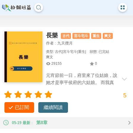
長樂
古代
宮斗宅斗
重生
爽文
作者 : 九天攬月
类型: 古代|宮斗宅斗|重生|
狀態: 已完結
爽文
29155
0
元宵節前一日，府里來了位姑娘，說
她才是寧平侯府的六姑娘。 而我真
正的身份是華陽公主的女兒。 我知道她是
5
故意要換回來的。 因為上一世，華陽公主被牽扯進一樁大案，
最終自焚于公主府。 而寧平侯府的沈三郎卻高中狀元，成為天
已訂閱
繼續閱讀
子近臣。 如今這位六姑娘重生了，我也是。
第8章
05-19 最新