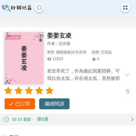
姜姜玄凌
作者 : 沈亦薇
类型: 婚戀甜寵|古代言情
狀態: 已完結
12223
0
老皇帝死了，作為嬪妃我要陪葬。可
我位份太低，存在感太低，竟然被那
群太監給忘了。直到新帝登基，誤以為我
5
是他的妃子…… #甜文 #古代
已訂閱
繼續閱讀
第6章
02-19 最新