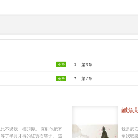
第3章
3
免费
第7章
7
免费
鹹魚
比不過我一根頭髮。 直到他把寄
我是武
等了半月才得的紅寶石簪子。 這
拿我取