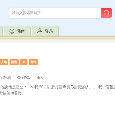
我的
登录
沙雕
甜寵
HE
言情
: 已完結
24525
0
說他是雷公：「v 我 50，以后打雷專劈你討厭的人。」 我一言難
鬆搞笑 #現代