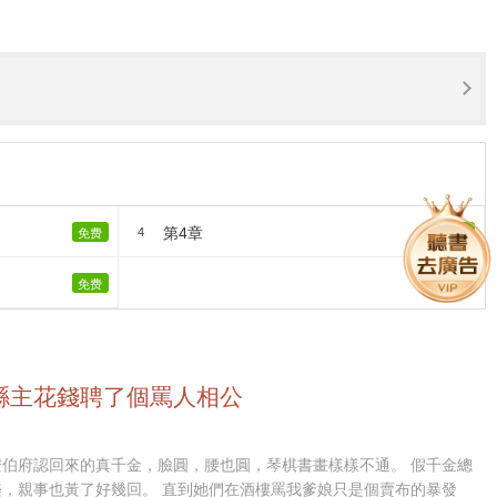
第4章
4
免费
免费
免费
縣主花錢聘了個罵人相公
安伯府認回來的真千金，臉圓，腰也圓，琴棋書畫樣樣不通。 假千金總
樂，親事也黃了好幾回。 直到她們在酒樓罵我爹娘只是個賣布的暴發