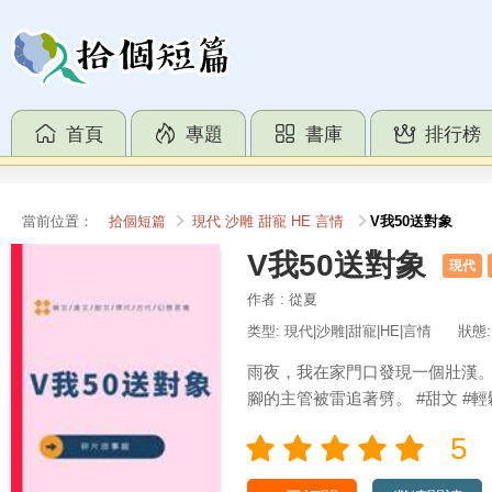
首頁
專題
書庫
排行榜
當前位置：
拾個短篇
現代
沙雕
甜寵
HE
言情
V我50送對象
V我50送對象
現代
作者 : 從夏
类型: 現代|沙雕|甜寵|HE|言情
狀態
雨夜，我在家門口發現一個壯漢。他
腳的主管被雷追著劈。 #甜文 #輕
5