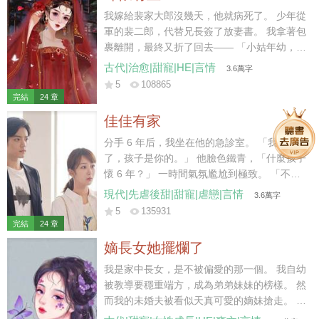
我嫁給裴家大郎沒幾天，他就病死了。 少年從
軍的裴二郎，代替兄長簽了放妻書。 我拿著包
裹離開，最終又折了回去—— 「小姑年幼，太
母也需人照顧，放妻書我先收著，二叔且放心
古代|治愈|甜寵|HE|言情
3.6萬字
去軍營，待日后咱們都安頓下了，我再離開不
5
108865
遲。」 裴二郎沉默應允。 后來他去邊疆從
完結
24 章
軍，我在家中照拂。 五年后小姑讀了私塾，裴
佳佳有家
二郎成了將軍，我在縣城賣豆花。 街上有個姓
陳的秀才待我甚好，我便跟回家省親的二郎商
分手 6 年后，我坐在他的急診室。 「我懷孕
議，想要嫁給秀才。 「二叔放心，秀才說了，
了，孩子是你的。」 他臉色鐵青，「什麼孩子
成了親咱們還是一家人，我可以繼續做營生，
懷 6 年？」 一時間氣氛尷尬到極致。 「不
還能照顧小姑……」 話說到最后，二郎的臉越
認？」 「你覺得我會接盤？」他反問我。 我
現代|先虐後甜|甜寵|虐戀|言情
3.6萬字
來越冷，我的聲音越來越低。 裴家二郎雖生得
沉默幾秒，「行，那我去給他找個爹。」 九個
5
135931
好，卻少有惡名，且年少從軍，性情桀驁。 聽
月后。 他惡狠狠拽著主刀醫生，「兄弟，算我
完結
24 章
聞其在戰場殺敵，從不留活口，手段狠厲。 我
求你，給她劃好看一點，她愛美。」
嫡長女她擺爛了
自嫁入裴家，心底便有些怵他，直到他將我堵
在廚房，抱坐在灶臺，在我耳邊低聲哄道——
我是家中長女，是不被偏愛的那一個。 我自幼
「想嫁人了？我比那秀才強多了，你試
被教導要穩重端方，成為弟弟妹妹的榜樣。 然
試……」
而我的未婚夫被看似天真可愛的嫡妹搶走。 弟
弟們記不得我半點好，只記恨我對他們管教太