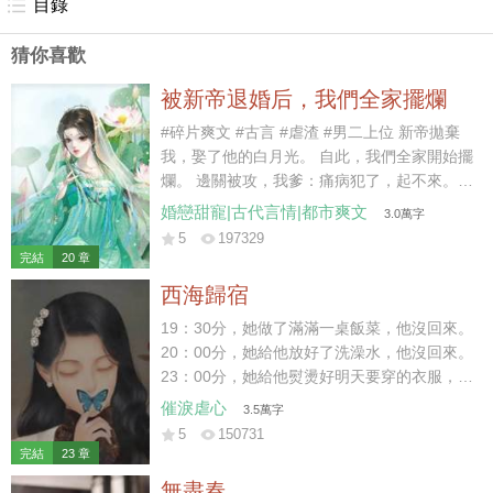
目錄
猜你喜歡
被新帝退婚后，我們全家擺爛
#碎片爽文 #古言 #虐渣 #男二上位 新帝拋棄
我，娶了他的白月光。 自此，我們全家開始擺
爛。 邊關被攻，我爹：痛病犯了，起不來。
京內治安不好，我哥：休年假，勿擾。 戶部沒
婚戀甜寵|古代言情|都市爽文
3.0萬字
錢，我娘：窮，借不了。 新帝暴怒：你們算什
5
197329
麼東西？朕有的是人！ 好嘞~繼續擺爛。 后
完結
20 章
來，白月光大哥被新帝派出去迎敵，差點被嘎
西海歸宿
了。 白月光二哥被新帝拎出去探案，三天嚇傻
了。 白月光她娘為了給女兒撐場面，棺材本都
19：30分，她做了滿滿一桌飯菜，他沒回來。
借沒了。 喲呼~一直擺爛，一直爽~~~
20：00分，她給他放好了洗澡水，他沒回來。
23：00分，她給他熨燙好明天要穿的衣服，他
沒回來。 23：59分，她守著一桌早已涼透的
催淚虐心
3.5萬字
飯菜和一個空蕩蕩的家。 門外突然傳來響聲，
5
150731
他終于在24：00前，踏進了家門。 結婚前，
完結
23 章
她便給他下了死命令，每天淩晨前必須到家，
無盡春