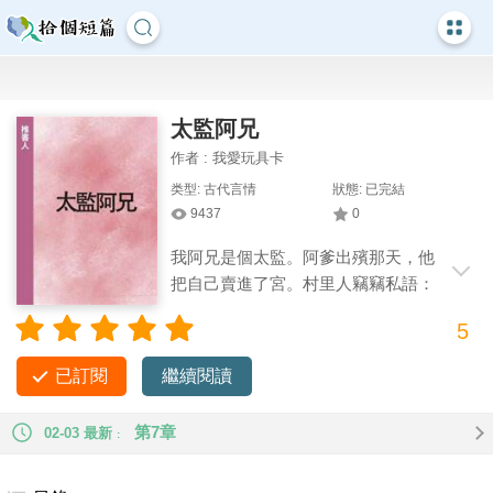
太監阿兄
作者 : 我愛玩具卡
类型: 古代言情
狀態: 已完結
9437
0
我阿兄是個太監。阿爹出殯那天，他
把自己賣進了宮。村里人竊竊私語：
「這張家的娘們怕是腦子壞了，現成的丫
5
頭不去賣，反倒把繼承香火的兒子送進宮。」 阿娘捏著銀兩的
指尖泛白。 而阿兄，頭也不回地上了進宮的馬車。 從此，我多
已訂閱
繼續閱讀
了個太監哥哥。 * 【短篇】【古代】【溫馨】
第7章
02-03 最新