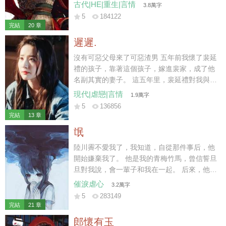
要休妻再娶。 那時我陸家已然式微，連太后也
古代|HE|重生|言情
3.8萬字
不肯再替我做主。 可我一身烈骨，哪里受得住
5
184122
這樣的委屈，在他們新婚之夜，一把火燒了將
完結
20 章
軍府。 再睜眼時，我竟重生回退親的一個月
遲遲.
前。
沒有可惡父母來了可惡渣男 五年前我懷了裴延
禮的孩子，靠著這個孩子，嫁進裴家，成了他
名副其實的妻子。 這五年里，裴延禮對我與孩
子不聞不問，冷淡至極。 三天前，我與他的孩
現代|虐戀|言情
1.9萬字
子意外遭遇車禍而亡，他與白月光遠赴西利，
5
136856
攜手完成年少時許下的心愿。 小馳死后的第三
完結
13 章
天，裴延禮仍未到場。
氓
陸川霽不愛我了，我知道，自從那件事后，他
開始嫌棄我了。 他是我的青梅竹馬，曾信誓旦
旦對我說，會一輩子和我在一起。 后來，他遇
見另一個干凈明媚的女孩子。 「薇薇，我一直
催淚虐心
3.2萬字
拿你當妹妹看的。」
5
283149
完結
21 章
郎懷有玉