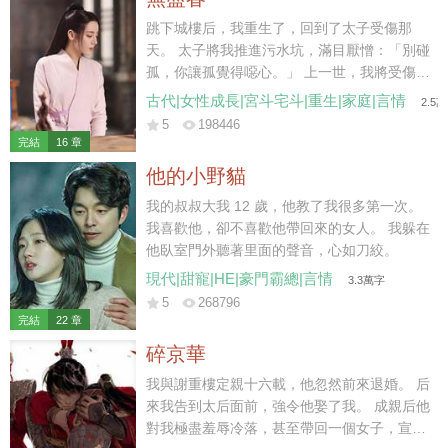
于是他便每天最後一秒踏入家門，絕不會多一
分一秒。 童潔走上前，按照往常那樣幫他把脫
跳下城樓后，我重生了，回到了太子受傷那
下的西服掛起來，“飯菜已經準備好了，我去給
天。 太子將我推進污水坑，滿目厭憎：「別碰
你熱一下。” 莫紹謙按照合約約定，側臉親了
孤，你讓孤覺得噁心。」 上一世，我將受傷的
她一口，神色卻是一如既往的淡漠，“你每天這
蕭澤背出荒野，得到皇上賜婚，成了太子妃。
古代|女性成長|宮斗宅斗|重生|家庭|言情
2.5
樣惺惺作態不累？每天做這些，明知道我也不
不料，我愛他如命，他卻厭我入骨，大婚第三
5
198446
會吃。” 說罷，他從口袋裏掏出一個盒子，扔
日，便納了側妃來噁心我。 后來國破家亡，他
完結
16 章
給她。 “給你，你要的三周年結婚紀念日禮
丟下我，帶著側妃出逃。我到那時才終于明
他的小野貓
物。” “前天。”童潔道。 “什麼？”莫紹謙皺眉。
白，他的心是捂不熱的，但一切都晚了。 我只
“結婚紀念日，是前天。” 他每一年都會按照合
能含恨跳了城樓。 這一世…… 我看著身受重
我的叔叔大我 12 歲，他教了我很多第一次。
約上所約定的給她帶禮物，但每一年也都會記
傷，卻把我推開，不許我靠近的蕭澤。 冷冷地
我喜歡他，卻不喜歡他帶回來的女人。 我躲在
錯，而且…… 每次帶的禮物，都是她並不喜歡
笑了。 那你就，在這兒等死吧。
他臥室門外聽著里面的聲音，心如刀絞。
的。 星星的項鏈，月亮的吊墜。 多諷刺，他
現代|甜寵|HE|豪門霸總|言情
3.3萬字
心裏的那個人，就叫童星月。 雖然已經和她結
5
268796
了婚，但他無時無刻都會用各種各種的方式提
完結
22 章
醒她：童潔，你是用令人不齒的方法得到這段
碎京華
婚姻的，我接受你所有的要求，但我不愛你，
甚至，憎惡你。
我與謝重樓定親十六載，他忽然前來退婚。 后
來我告到太后面前，強令他娶了我。 成親后他
對我極盡羞辱冷落，甚至帶回一個女子，宣布