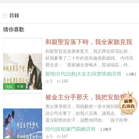
目錄
猜你喜歡
和親聖旨落下時，我全家聽見我
在心裡挑陪葬品
和親聖旨送進唐家那天，我正蹲在荷花缸前，
給我爹養了二十年的老烏龜挑新媳婦。 內侍高
聲念道：「唐家嫡女唐晚禾，賢淑端莊，特賜
婚于肅王陸承野，三日後完婚。」 我爸跪得筆
親情|古代|治愈|大女主|現實情感|言情
1.3萬字
直，我媽臉色發白，兩個哥哥差點把磚縫摳
5
140
穿。 我低頭看著龜殼，在心裡挑了挑眉。
完結
9 章
【完了，肅王府的喜轎一進門，唐家就要被拿
被金主分手那天，我把安胎費加
去填賑災糧案的窟窿。】 全家齊刷刷回頭。
到八百萬
我：【？？？我臉上有字？】
查出懷孕那天，周硯辭把一張卡推到我面前，
說公司出事了，給我八百萬，讓我走。 我摸著
還沒顯懷的肚子，誠懇地問他：「孩子的學區
房、月嫂和鋼琴課，你是打算讓我去天橋底下
現代|甜寵|豪門霸總|言情
1.2萬字
眾籌嗎？」 他沉默了半分鐘，又給我轉了兩百
5
147