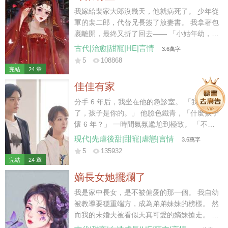
我嫁給裴家大郎沒幾天，他就病死了。 少年從
軍的裴二郎，代替兄長簽了放妻書。 我拿著包
裹離開，最終又折了回去—— 「小姑年幼，太
母也需人照顧，放妻書我先收著，二叔且放心
古代|治愈|甜寵|HE|言情
3.6萬字
去軍營，待日后咱們都安頓下了，我再離開不
5
108868
遲。」 裴二郎沉默應允。 后來他去邊疆從
完結
24 章
軍，我在家中照拂。 五年后小姑讀了私塾，裴
佳佳有家
二郎成了將軍，我在縣城賣豆花。 街上有個姓
陳的秀才待我甚好，我便跟回家省親的二郎商
分手 6 年后，我坐在他的急診室。 「我懷孕
議，想要嫁給秀才。 「二叔放心，秀才說了，
了，孩子是你的。」 他臉色鐵青，「什麼孩子
成了親咱們還是一家人，我可以繼續做營生，
懷 6 年？」 一時間氣氛尷尬到極致。 「不
還能照顧小姑……」 話說到最后，二郎的臉越
認？」 「你覺得我會接盤？」他反問我。 我
現代|先虐後甜|甜寵|虐戀|言情
3.6萬字
來越冷，我的聲音越來越低。 裴家二郎雖生得
沉默幾秒，「行，那我去給他找個爹。」 九個
5
135932
好，卻少有惡名，且年少從軍，性情桀驁。 聽
月后。 他惡狠狠拽著主刀醫生，「兄弟，算我
完結
24 章
聞其在戰場殺敵，從不留活口，手段狠厲。 我
求你，給她劃好看一點，她愛美。」
嫡長女她擺爛了
自嫁入裴家，心底便有些怵他，直到他將我堵
在廚房，抱坐在灶臺，在我耳邊低聲哄道——
我是家中長女，是不被偏愛的那一個。 我自幼
「想嫁人了？我比那秀才強多了，你試
被教導要穩重端方，成為弟弟妹妹的榜樣。 然
試……」
而我的未婚夫被看似天真可愛的嫡妹搶走。 弟
弟們記不得我半點好，只記恨我對他們管教太