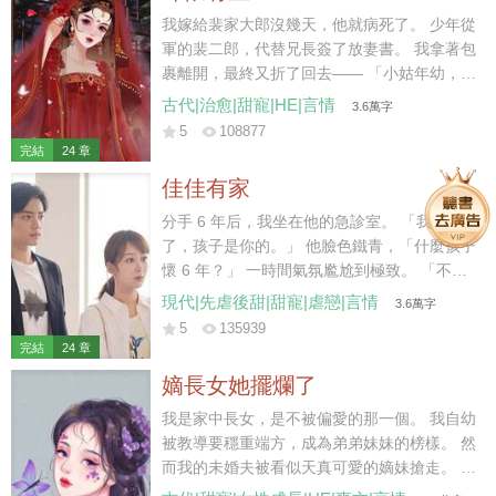
我嫁給裴家大郎沒幾天，他就病死了。 少年從
軍的裴二郎，代替兄長簽了放妻書。 我拿著包
裹離開，最終又折了回去—— 「小姑年幼，太
母也需人照顧，放妻書我先收著，二叔且放心
古代|治愈|甜寵|HE|言情
3.6萬字
去軍營，待日后咱們都安頓下了，我再離開不
5
108877
遲。」 裴二郎沉默應允。 后來他去邊疆從
完結
24 章
軍，我在家中照拂。 五年后小姑讀了私塾，裴
佳佳有家
二郎成了將軍，我在縣城賣豆花。 街上有個姓
陳的秀才待我甚好，我便跟回家省親的二郎商
分手 6 年后，我坐在他的急診室。 「我懷孕
議，想要嫁給秀才。 「二叔放心，秀才說了，
了，孩子是你的。」 他臉色鐵青，「什麼孩子
成了親咱們還是一家人，我可以繼續做營生，
懷 6 年？」 一時間氣氛尷尬到極致。 「不
還能照顧小姑……」 話說到最后，二郎的臉越
認？」 「你覺得我會接盤？」他反問我。 我
現代|先虐後甜|甜寵|虐戀|言情
3.6萬字
來越冷，我的聲音越來越低。 裴家二郎雖生得
沉默幾秒，「行，那我去給他找個爹。」 九個
5
135939
好，卻少有惡名，且年少從軍，性情桀驁。 聽
月后。 他惡狠狠拽著主刀醫生，「兄弟，算我
完結
24 章
聞其在戰場殺敵，從不留活口，手段狠厲。 我
求你，給她劃好看一點，她愛美。」
嫡長女她擺爛了
自嫁入裴家，心底便有些怵他，直到他將我堵
在廚房，抱坐在灶臺，在我耳邊低聲哄道——
我是家中長女，是不被偏愛的那一個。 我自幼
「想嫁人了？我比那秀才強多了，你試
被教導要穩重端方，成為弟弟妹妹的榜樣。 然
試……」
而我的未婚夫被看似天真可愛的嫡妹搶走。 弟
弟們記不得我半點好，只記恨我對他們管教太