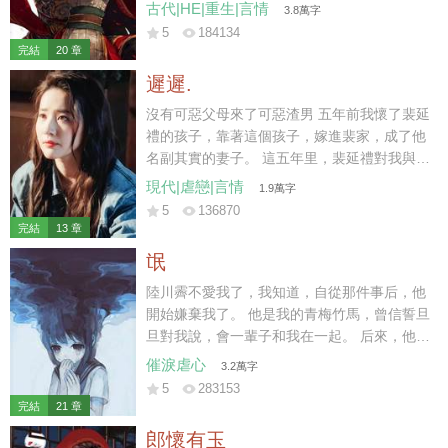
要休妻再娶。 那時我陸家已然式微，連太后也
古代|HE|重生|言情
3.8萬字
不肯再替我做主。 可我一身烈骨，哪里受得住
5
184134
這樣的委屈，在他們新婚之夜，一把火燒了將
完結
20 章
軍府。 再睜眼時，我竟重生回退親的一個月
遲遲.
前。
沒有可惡父母來了可惡渣男 五年前我懷了裴延
禮的孩子，靠著這個孩子，嫁進裴家，成了他
名副其實的妻子。 這五年里，裴延禮對我與孩
子不聞不問，冷淡至極。 三天前，我與他的孩
現代|虐戀|言情
1.9萬字
子意外遭遇車禍而亡，他與白月光遠赴西利，
5
136870
攜手完成年少時許下的心愿。 小馳死后的第三
完結
13 章
天，裴延禮仍未到場。
氓
陸川霽不愛我了，我知道，自從那件事后，他
開始嫌棄我了。 他是我的青梅竹馬，曾信誓旦
旦對我說，會一輩子和我在一起。 后來，他遇
見另一個干凈明媚的女孩子。 「薇薇，我一直
催淚虐心
3.2萬字
拿你當妹妹看的。」
5
283153
完結
21 章
郎懷有玉