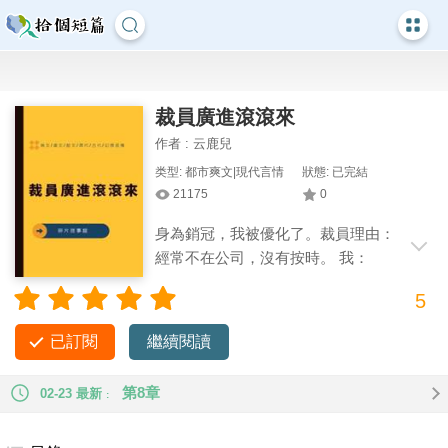
裁員廣進滾滾來
作者 : 云鹿兒
类型: 都市爽文|現代言情
狀態: 已完結
21175
0
身為銷冠，我被優化了。裁員理由：
經常不在公司，沒有按時。 我：
「？？？」 大哥，如果我一直在公司，每
5
個月 300 萬的單子從哪兒來呀？ 我不理解，但我尊重公司決
定。 立馬撕掉就差簽字價值 5000 萬的合同，帶著客戶和精英
已訂閱
繼續閱讀
團隊殺進敵對公司。 半個月后，前老板打來電話，語氣卑微：
「寧悅啊，之前的事兒是我考慮不周，考勤其實不重要，你可
第8章
02-23 最新
以回來嗎？」 我開了免提：「老板，對面那家快倒閉的公司，
要挖你新合伙人。」 #爽文 #現代 #大女主