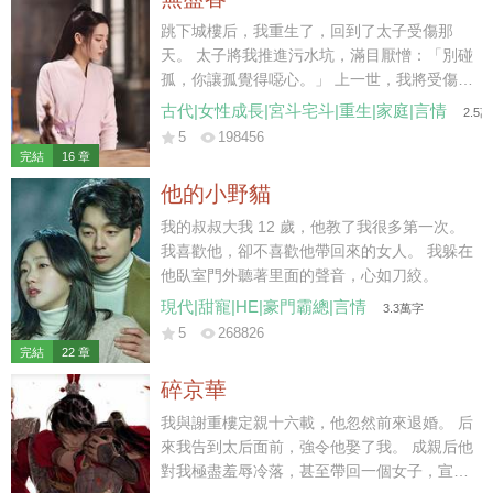
于是他便每天最後一秒踏入家門，絕不會多一
分一秒。 童潔走上前，按照往常那樣幫他把脫
跳下城樓后，我重生了，回到了太子受傷那
下的西服掛起來，“飯菜已經準備好了，我去給
天。 太子將我推進污水坑，滿目厭憎：「別碰
你熱一下。” 莫紹謙按照合約約定，側臉親了
孤，你讓孤覺得噁心。」 上一世，我將受傷的
她一口，神色卻是一如既往的淡漠，“你每天這
蕭澤背出荒野，得到皇上賜婚，成了太子妃。
古代|女性成長|宮斗宅斗|重生|家庭|言情
2.5
樣惺惺作態不累？每天做這些，明知道我也不
不料，我愛他如命，他卻厭我入骨，大婚第三
5
198456
會吃。” 說罷，他從口袋裏掏出一個盒子，扔
日，便納了側妃來噁心我。 后來國破家亡，他
完結
16 章
給她。 “給你，你要的三周年結婚紀念日禮
丟下我，帶著側妃出逃。我到那時才終于明
他的小野貓
物。” “前天。”童潔道。 “什麼？”莫紹謙皺眉。
白，他的心是捂不熱的，但一切都晚了。 我只
“結婚紀念日，是前天。” 他每一年都會按照合
能含恨跳了城樓。 這一世…… 我看著身受重
我的叔叔大我 12 歲，他教了我很多第一次。
約上所約定的給她帶禮物，但每一年也都會記
傷，卻把我推開，不許我靠近的蕭澤。 冷冷地
我喜歡他，卻不喜歡他帶回來的女人。 我躲在
錯，而且…… 每次帶的禮物，都是她並不喜歡
笑了。 那你就，在這兒等死吧。
他臥室門外聽著里面的聲音，心如刀絞。
的。 星星的項鏈，月亮的吊墜。 多諷刺，他
現代|甜寵|HE|豪門霸總|言情
3.3萬字
心裏的那個人，就叫童星月。 雖然已經和她結
5
268826
了婚，但他無時無刻都會用各種各種的方式提
完結
22 章
醒她：童潔，你是用令人不齒的方法得到這段
碎京華
婚姻的，我接受你所有的要求，但我不愛你，
甚至，憎惡你。
我與謝重樓定親十六載，他忽然前來退婚。 后
來我告到太后面前，強令他娶了我。 成親后他
對我極盡羞辱冷落，甚至帶回一個女子，宣布