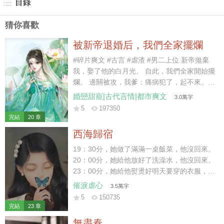
目錄
猜你喜歡
被新帝退婚后，我們全家擺爛
#碎片爽文 #古言 #虐渣 #男二上位 新帝拋棄
我，娶了他的白月光。 自此，我們全家開始擺
爛。 邊關被攻，我爹：痛病犯了，起不來。
京內治安不好，我哥：休年假，勿擾。 戶部沒
婚戀甜寵|古代言情|都市爽文
3.0萬字
錢，我娘：窮，借不了。 新帝暴怒：你們算什
5
197350
麼東西？朕有的是人！ 好嘞~繼續擺爛。 后
完結
20 章
來，白月光大哥被新帝派出去迎敵，差點被嘎
西海歸宿
了。 白月光二哥被新帝拎出去探案，三天嚇傻
了。 白月光她娘為了給女兒撐場面，棺材本都
19：30分，她做了滿滿一桌飯菜，他沒回來。
借沒了。 喲呼~一直擺爛，一直爽~~~
20：00分，她給他放好了洗澡水，他沒回來。
23：00分，她給他熨燙好明天要穿的衣服，他
沒回來。 23：59分，她守著一桌早已涼透的
催淚虐心
3.5萬字
飯菜和一個空蕩蕩的家。 門外突然傳來響聲，
5
150735
他終于在24：00前，踏進了家門。 結婚前，
完結
23 章
她便給他下了死命令，每天淩晨前必須到家，
無盡春