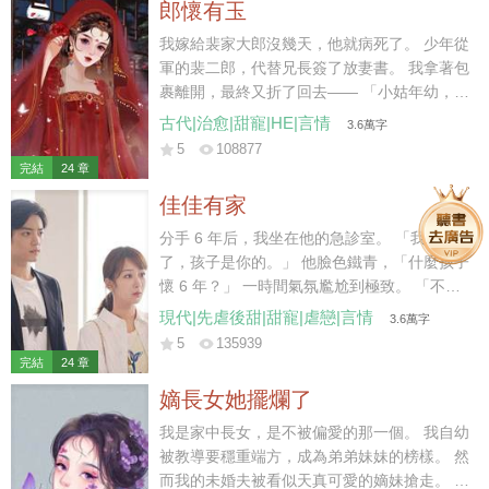
郎懷有玉
我嫁給裴家大郎沒幾天，他就病死了。 少年從
軍的裴二郎，代替兄長簽了放妻書。 我拿著包
裹離開，最終又折了回去—— 「小姑年幼，太
母也需人照顧，放妻書我先收著，二叔且放心
古代|治愈|甜寵|HE|言情
3.6萬字
去軍營，待日后咱們都安頓下了，我再離開不
5
108877
遲。」 裴二郎沉默應允。 后來他去邊疆從
完結
24 章
軍，我在家中照拂。 五年后小姑讀了私塾，裴
佳佳有家
二郎成了將軍，我在縣城賣豆花。 街上有個姓
陳的秀才待我甚好，我便跟回家省親的二郎商
分手 6 年后，我坐在他的急診室。 「我懷孕
議，想要嫁給秀才。 「二叔放心，秀才說了，
了，孩子是你的。」 他臉色鐵青，「什麼孩子
成了親咱們還是一家人，我可以繼續做營生，
懷 6 年？」 一時間氣氛尷尬到極致。 「不
還能照顧小姑……」 話說到最后，二郎的臉越
認？」 「你覺得我會接盤？」他反問我。 我
現代|先虐後甜|甜寵|虐戀|言情
3.6萬字
來越冷，我的聲音越來越低。 裴家二郎雖生得
沉默幾秒，「行，那我去給他找個爹。」 九個
5
135939
好，卻少有惡名，且年少從軍，性情桀驁。 聽
月后。 他惡狠狠拽著主刀醫生，「兄弟，算我
完結
24 章
聞其在戰場殺敵，從不留活口，手段狠厲。 我
求你，給她劃好看一點，她愛美。」
嫡長女她擺爛了
自嫁入裴家，心底便有些怵他，直到他將我堵
在廚房，抱坐在灶臺，在我耳邊低聲哄道——
我是家中長女，是不被偏愛的那一個。 我自幼
「想嫁人了？我比那秀才強多了，你試
被教導要穩重端方，成為弟弟妹妹的榜樣。 然
試……」
而我的未婚夫被看似天真可愛的嫡妹搶走。 弟