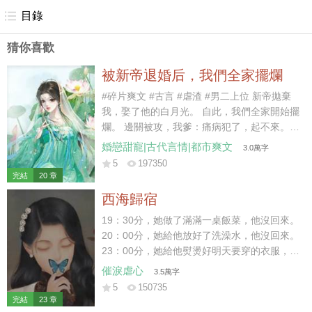
目錄
猜你喜歡
被新帝退婚后，我們全家擺爛
#碎片爽文 #古言 #虐渣 #男二上位 新帝拋棄
我，娶了他的白月光。 自此，我們全家開始擺
爛。 邊關被攻，我爹：痛病犯了，起不來。
京內治安不好，我哥：休年假，勿擾。 戶部沒
婚戀甜寵|古代言情|都市爽文
3.0萬字
錢，我娘：窮，借不了。 新帝暴怒：你們算什
5
197350
麼東西？朕有的是人！ 好嘞~繼續擺爛。 后
完結
20 章
來，白月光大哥被新帝派出去迎敵，差點被嘎
西海歸宿
了。 白月光二哥被新帝拎出去探案，三天嚇傻
了。 白月光她娘為了給女兒撐場面，棺材本都
19：30分，她做了滿滿一桌飯菜，他沒回來。
借沒了。 喲呼~一直擺爛，一直爽~~~
20：00分，她給他放好了洗澡水，他沒回來。
23：00分，她給他熨燙好明天要穿的衣服，他
沒回來。 23：59分，她守著一桌早已涼透的
催淚虐心
3.5萬字
飯菜和一個空蕩蕩的家。 門外突然傳來響聲，
5
150735
他終于在24：00前，踏進了家門。 結婚前，
完結
23 章