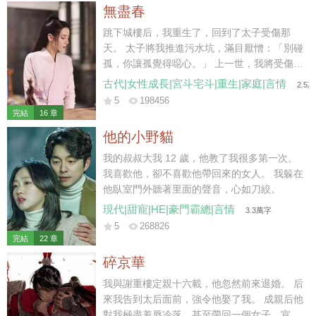
她便給他下了死命令，每天淩晨前必須到家，
無盡春
于是他便每天最後一秒踏入家門，絕不會多一
分一秒。 童潔走上前，按照往常那樣幫他把脫
跳下城樓后，我重生了，回到了太子受傷那
下的西服掛起來，“飯菜已經準備好了，我去給
天。 太子將我推進污水坑，滿目厭憎：「別碰
你熱一下。” 莫紹謙按照合約約定，側臉親了
孤，你讓孤覺得噁心。」 上一世，我將受傷的
她一口，神色卻是一如既往的淡漠，“你每天這
蕭澤背出荒野，得到皇上賜婚，成了太子妃。
古代|女性成長|宮斗宅斗|重生|家庭|言情
2.5
樣惺惺作態不累？每天做這些，明知道我也不
不料，我愛他如命，他卻厭我入骨，大婚第三
5
198456
會吃。” 說罷，他從口袋裏掏出一個盒子，扔
日，便納了側妃來噁心我。 后來國破家亡，他
完結
16 章
給她。 “給你，你要的三周年結婚紀念日禮
丟下我，帶著側妃出逃。我到那時才終于明
他的小野貓
物。” “前天。”童潔道。 “什麼？”莫紹謙皺眉。
白，他的心是捂不熱的，但一切都晚了。 我只
“結婚紀念日，是前天。” 他每一年都會按照合
能含恨跳了城樓。 這一世…… 我看著身受重
我的叔叔大我 12 歲，他教了我很多第一次。
約上所約定的給她帶禮物，但每一年也都會記
傷，卻把我推開，不許我靠近的蕭澤。 冷冷地
我喜歡他，卻不喜歡他帶回來的女人。 我躲在
錯，而且…… 每次帶的禮物，都是她並不喜歡
笑了。 那你就，在這兒等死吧。
他臥室門外聽著里面的聲音，心如刀絞。
的。 星星的項鏈，月亮的吊墜。 多諷刺，他
現代|甜寵|HE|豪門霸總|言情
3.3萬字
心裏的那個人，就叫童星月。 雖然已經和她結
5
268826
了婚，但他無時無刻都會用各種各種的方式提
完結
22 章
醒她：童潔，你是用令人不齒的方法得到這段
碎京華
婚姻的，我接受你所有的要求，但我不愛你，
甚至，憎惡你。
我與謝重樓定親十六載，他忽然前來退婚。 后
來我告到太后面前，強令他娶了我。 成親后他
對我極盡羞辱冷落，甚至帶回一個女子，宣布