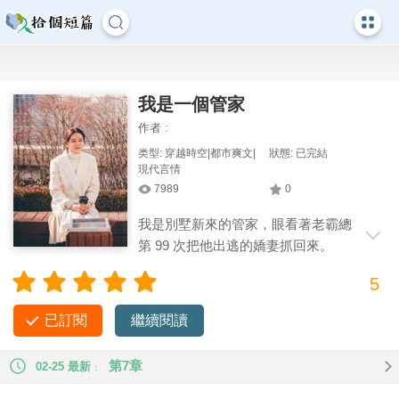
我是一個管家
作者 :
类型: 穿越時空|都市爽文|
狀態: 已完結
現代言情
7989
0
我是別墅新來的管家，眼看著老霸總
第 99 次把他出逃的嬌妻抓回來。
「乖寶兒，我是不會讓你離開我的。」 我
5
身為管家，盡職地關上門，讓他們如愿上演老霸總強制愛。 小
少爺不懂事大鬧拍門。 我感慨:「老爺都多久沒笑過了啊，少爺
已訂閱
繼續閱讀
您就可憐可憐他吧……」 十八歲的小少爺一身正氣，「囚禁婦
女，他這是在犯法!」 我似乎聽到了遠方傳來的警笛聲。 #搞笑
第7章
02-25 最新
#穿書