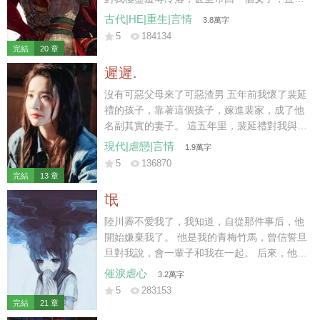
要休妻再娶。 那時我陸家已然式微，連太后也
古代|HE|重生|言情
3.8萬字
不肯再替我做主。 可我一身烈骨，哪里受得住
5
184134
這樣的委屈，在他們新婚之夜，一把火燒了將
完結
20 章
軍府。 再睜眼時，我竟重生回退親的一個月
遲遲.
前。
沒有可惡父母來了可惡渣男 五年前我懷了裴延
禮的孩子，靠著這個孩子，嫁進裴家，成了他
名副其實的妻子。 這五年里，裴延禮對我與孩
子不聞不問，冷淡至極。 三天前，我與他的孩
現代|虐戀|言情
1.9萬字
子意外遭遇車禍而亡，他與白月光遠赴西利，
5
136870
攜手完成年少時許下的心愿。 小馳死后的第三
完結
13 章
天，裴延禮仍未到場。
氓
陸川霽不愛我了，我知道，自從那件事后，他
開始嫌棄我了。 他是我的青梅竹馬，曾信誓旦
旦對我說，會一輩子和我在一起。 后來，他遇
見另一個干凈明媚的女孩子。 「薇薇，我一直
催淚虐心
3.2萬字
拿你當妹妹看的。」
5
283153
完結
21 章