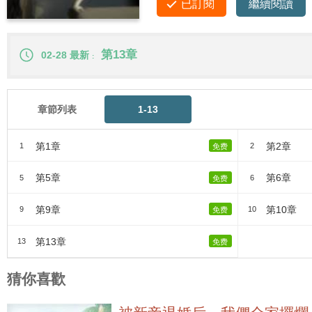
已訂閱
繼續閱讀
第13章
02-28 最新
章節列表
1-13
第1章
第2章
1
2
免费
第5章
第6章
5
6
免费
第9章
第10章
9
10
免费
第13章
13
免费
猜你喜歡