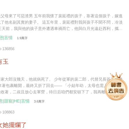
惡父母來了可惡渣男 五年前我懷了裴延禮的孩子，靠著這個孩子，嫁進
實的妻子。 這五年里，裴延禮對我與孩子不聞不問，冷淡
完成年少時許下的心愿。 小馳死后的第三天，裴延禮仍未到場。
戀|言情
1.9萬字
136856
有玉
沒幾天，他就病死了。 少年從軍的裴二郎，代替兄長簽了放妻
先收著，二叔且放心去軍營，待日后咱們都安頓下了，我再離開不
愈|甜寵|HE|言情
3.6萬字
郎成了將軍，我在縣城賣豆花。 街上有個姓陳的秀才待我甚好，
親的二郎商議，想要嫁給秀才。 「二叔放心，秀才說了，成了親
108863
家人，我可以繼續做營生，還能照顧小姑……」 話說到最后，二郎
的聲音越來越低。 裴家二郎雖生得好，卻少有惡名，且年少
女她擺爛了