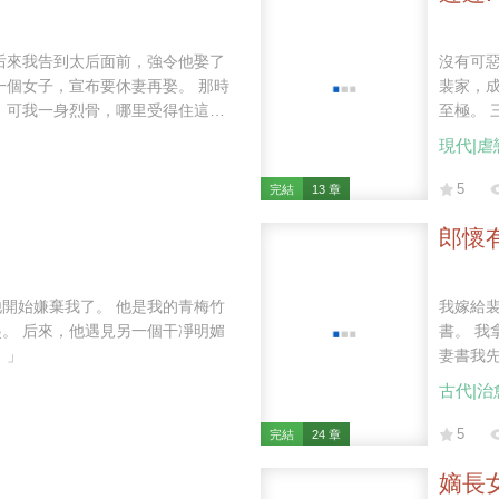
沒有可
裴家，成了他名副其
樣
至極。 三天前，我與他的孩子意外遭遇車禍而亡，他與白月光遠赴西利，攜手
退親的
現代|虐
5
完結
13 章
郎懷
了。 他是我的青梅竹
我嫁給裴家大郎
凈明媚
書。 我拿著包裹離開，最終又折了回去—— 「小姑年幼，太母也需人照顧，放
。」
妻書我
遲。」 裴二郎沉默應允。 后來他去邊疆從軍，我在家中照拂。 五年后小姑讀
古代|治
了私塾，裴二
我便跟回家省
5
完結
24 章
咱們還是一
的臉越來越冷，我
嫡長