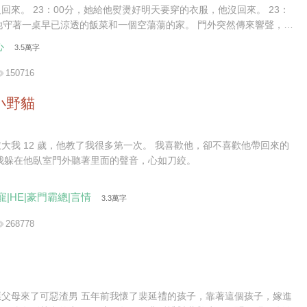
回來。 23：00分，她給他熨燙好明天要穿的衣服，他沒回來。 23：
她守著一桌早已涼透的飯菜和一個空蕩蕩的家。 門外突然傳來響聲，他
4：00前，踏進了家門。 結婚前，她便給他下了死命令，每天淩晨前必
心
3.5萬字
，于是他便每天最後一秒踏入家門，絕不會多一分一秒。 童潔走上前，
常那樣幫他把脫下的西服掛起來，“飯菜已經準備好了，我去給你熱一
150716
莫紹謙按照合約約定，側臉親了她一口，神色卻是一如既往的淡漠，“你
惺惺作態不累？每天做這些，明知道我也不會吃。” 說罷，他從口袋裏
小野貓
盒子，扔給她。 “給你，你要的三周年結婚紀念日禮物。” “前天。”童
“什麼？”莫紹謙皺眉。 “結婚紀念日，是前天。” 他每一年都會按照合約
定的給她帶禮物，但每一年也都會記錯，而且…… 每次帶的禮物，都是
12 歲，他教了我很多第一次。 我喜歡他，卻不喜歡他帶回來的
歡的。 星星的項鏈，月亮的吊墜。 多諷刺，他心裏的那個人，就叫童
女人。 我躲在他臥室門外聽著里面的聲音，心如刀絞。
 雖然已經和她結了婚，但他無時無刻都會用各種各種的方式提醒她：童
是用令人不齒的方法得到這段婚姻的，我接受你所有的要求，但我不愛
寵|HE|豪門霸總|言情
3.3萬字
至，憎惡你。
268778
惡父母來了可惡渣男 五年前我懷了裴延禮的孩子，靠著這個孩子，嫁進