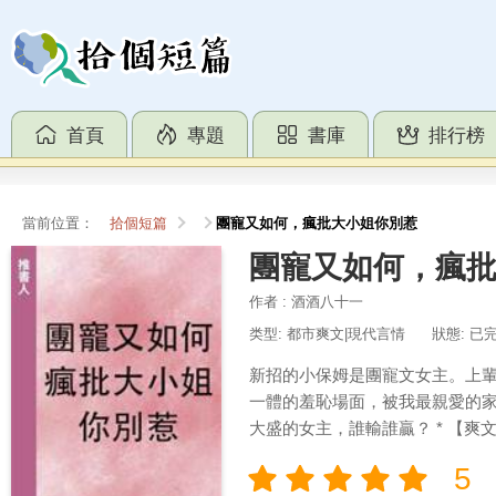
首頁
專題
書庫
排行榜
當前位置：
拾個短篇
團寵又如何，瘋批大小姐你別惹
團寵又如何，瘋
作者 : 酒酒八十一
类型: 都市爽文|現代言情
狀態: 已
新招的小保姆是團寵文女主。上輩
一體的羞恥場面，被我最親愛的家
大盛的女主，誰輸誰贏？ * 【爽
5