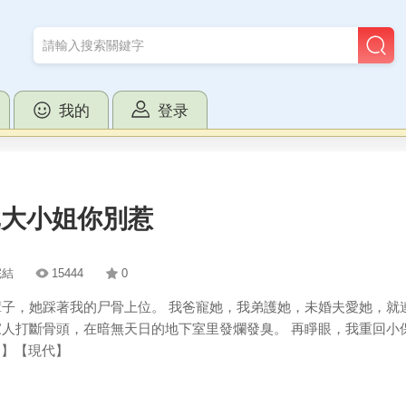
我的
登录
批大小姐你別惹
完結
15444
0
子，她踩著我的尸骨上位。 我爸寵她，我弟護她，未婚夫愛她，就
人打斷骨頭，在暗無天日的地下室里發爛發臭。 再睜眼，我重回小
文】【現代】