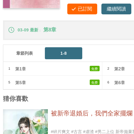
已訂閱
繼續閱讀
第8章
03-09 最新
章節列表
1-8
第1章
第2章
1
2
免费
第5章
第6章
5
6
免费
猜你喜歡
被新帝退婚后，我們全家擺爛
#碎片爽文 #古言 #虐渣 #男二上位 新帝拋棄我，