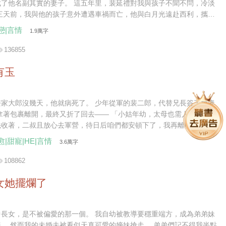
實的妻子。 這五年里，裴延禮對我與孩子不聞不問，冷淡
完成年少時許下的心愿。 小馳死后的第三天，裴延禮仍未到場。
戀|言情
1.9萬字
136855
有玉
沒幾天，他就病死了。 少年從軍的裴二郎，代替兄長簽了放妻
先收著，二叔且放心去軍營，待日后咱們都安頓下了，我再離開不
愈|甜寵|HE|言情
3.6萬字
郎成了將軍，我在縣城賣豆花。 街上有個姓陳的秀才待我甚好，
親的二郎商議，想要嫁給秀才。 「二叔放心，秀才說了，成了親
108862
家人，我可以繼續做營生，還能照顧小姑……」 話說到最后，二郎
的聲音越來越低。 裴家二郎雖生得好，卻少有惡名，且年少
女她擺爛了
敵，從不留活口，手段狠厲。 我自嫁入裴
底便有些怵他，直到他將我堵在廚房，抱坐在灶臺，在我耳邊低聲哄道
是不被偏愛的那一個。 我自幼被教導要穩重端方，成為弟弟妹
— 「想嫁人了？我比那秀才強多了，你試試……」
 弟弟們記不得我半點