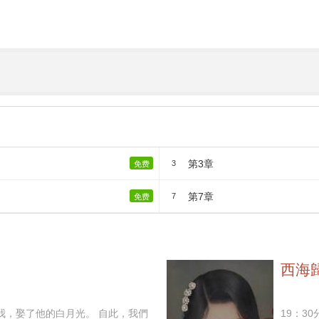
第3章
3
免费
第7章
7
免费
西海
娶了他的白月光。 自此，我們
19：3