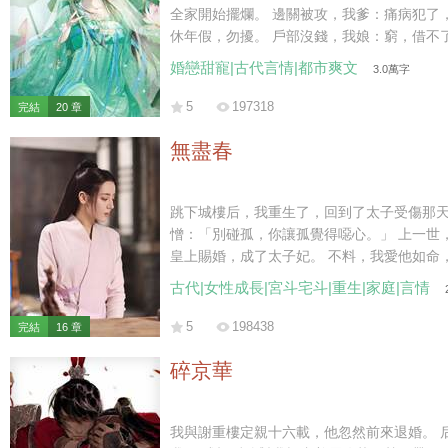
全家開始擺爛。 邊關被攻，我爹：痛病犯了，起不來。 京內治安不好，我哥：
休年假，勿擾。 戶部沒錢，我娘：窮，借不了。 新帝暴怒：你們算什麼東西？
朕有的是人！ 好嘞~繼續擺爛。 后來，白月光大哥被新帝派出去迎敵，差點被
婚戀甜寵|古代言情|都市爽文
3.0萬字
嘎了。 白月光二哥被新帝拎出去探案，三天嚇傻了。 白月光她娘為了給女兒撐
場面，棺材本都借沒了。 喲呼~一直擺
5
197318
完結
20 章
無盡春
跳下城樓后，我重生了，回到了太子受傷那天。 太子將我推進污水坑，
憎：「別碰孤，你讓孤覺得噁心。」 上一世，我將受傷的蕭澤背出荒野，得到
皇上賜婚，成了太子妃。 不料，我愛他如命，他卻厭我入骨，大婚第三日，便
納了側妃來噁心我。 后來國破家亡，他丟下我，帶著側妃出逃。我到那時才終
古代|女性成長|宮斗宅斗|重生|家庭|言情
于明白，他的心是捂不熱的，但一切都晚了。 我只能含恨跳了城樓。 這
世…… 我看著身受重傷，卻把我推開，不許我靠近的蕭澤。 冷冷地笑了。 那
5
198438
完結
16 章
你就，在這兒等死吧。
碎京華
我與謝重樓定親十六載，他忽然前來退婚。 后來我告到太后面前，強令他娶了