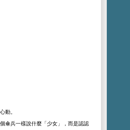
。
個傘兵
樣
什麼「
女」，而
認認