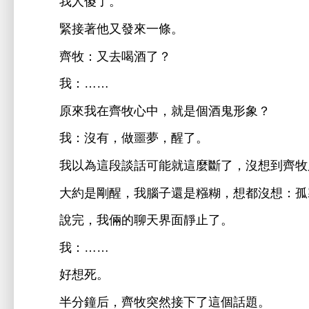
傻
。
緊接著
又
條。
牧：又
酒
？
：……
原
牧
，就
個酒鬼形象？
：沒
，
噩
，
。
以為
段談話
能就
麼斷
，沒
到
牧
約
剛
，
子還
糨糊，
都沒
：孤
完，
倆
聊
界面
止
。
：……
好
。
半分鐘后，
牧突然接
個話題。