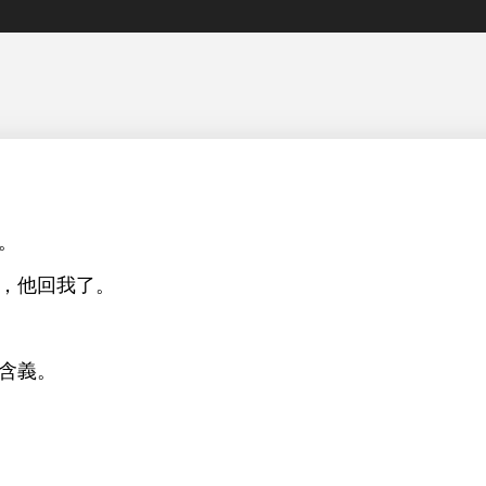
。
，
回
。
含義。