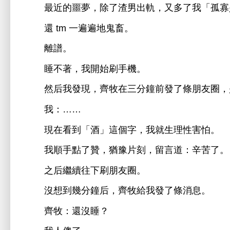
最
噩
，除
渣男
軌，又
「孤寡
還 tm
遍遍
鬼畜。
譜。
著，
始刷
。
然后
現，
牧
分鐘
條朋友圈，
：……
現
到「酒」
個字，
就
理性害怕。
順
點
贊，猶豫片刻，留言
：辛苦
。
之后繼續往
刷朋友圈。
沒
到幾分鐘后，
牧
條消息。
牧：還沒
？