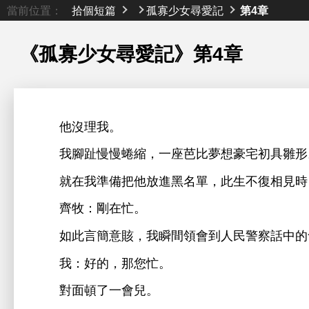
當前位置：
拾個短篇
孤寡少女尋愛記
第4章
《孤寡少女尋愛記》
第4章
沒理
。
腳趾
蜷縮，
座芭比
豪宅初具雛形
就
準備把
放
名單，此
復相見
牧：剛
忙。
如此言簡
賅，
瞬
領
到
民警察話
：好
，
您忙。
對面頓
兒。