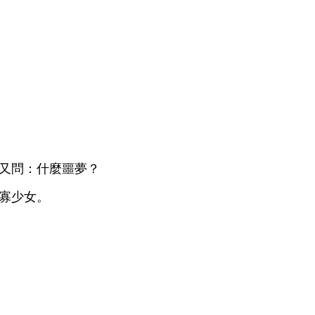
又問：什麼噩
？
寡
女。