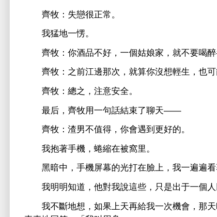
牧：失戀很正常。
猛
愣。
牧：
酒品
好，
個姑娘
，就
醉
牧：之
邊
次，就算
沒
，也
牧：總之，注
全。
最后，
牧用
句話結束
聊
——
牧：渣男
值得，
遇到更好
。
抱著
，蜷縮
被窩里。
暗
，
屏幕
打
，
遍遍
，
對
些，只
于
個
斷
，如果
再
次
，