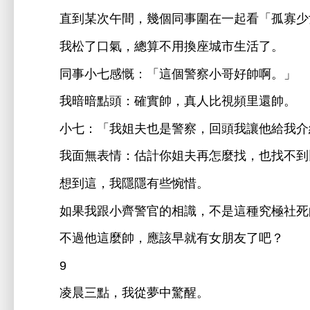
直到某次午
，幾個同事圍
起
「孤寡
松
，總算
用換座
活
。
同事
慨：「
個警察
哥好帥啊。」
暗暗點
：確實帥，真
比
頻里還帥。
：「
姐夫也
警察，回
讓
介
面無表
：估計
姐夫再
麼
，也
到
到
，
隱隱
些惋惜。
如果
跟
警官
相識，
種究極社
過
麼帥，應該
就
女朋友
吧？
9
凌晨
點，
從
驚
。