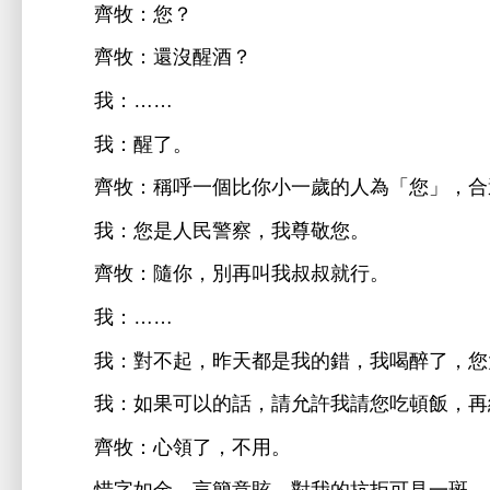
牧：您？
牧：還沒
酒？
：……
：
。
牧：稱呼
個比
歲
為「您」，
：您
民警察，
尊敬您。
牧：隨
，別再叫
叔叔就
。
：……
：對
起，昨
都
錯，
醉
，您
：如果
以
話，請允許
請您
頓飯，再
牧：
領
，
用。