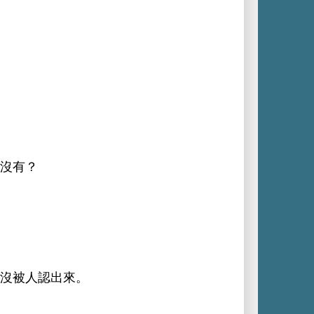
沒
？
沒被
認
。