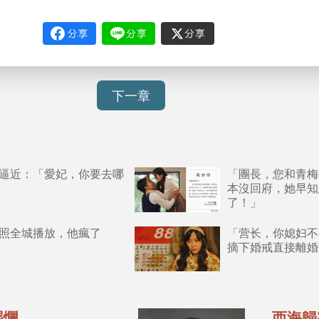
下一章
逼近：「愛妃，你要去哪
「團長，您和青梅
本沒回府，她早知
了！」
照全城播放，他瘋了
「营长，你媳妇不
摘下婚戒直接離婚
擺爛
西海歸