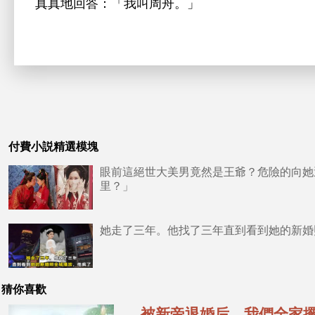
真真
回答：「
叫周舟。」
付費小説精選模塊
眼前這絕世大美男竟然是王爺？危險的向她
里？」
她走了三年。他找了三年直到看到她的新婚
猜你喜歡
被新帝退婚后，我們全家