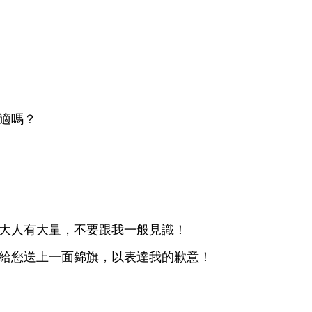
適嗎？
量，
跟
般見識！
您送
面錦旗，以表達
歉
！