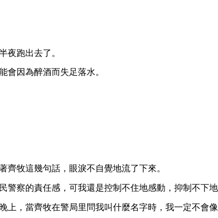
半夜
。
能
因為醉酒而失
落
。
著
牧
幾句話，
淚
自
流
。
民警察
責任
，
還
控制
，抑制
，當
牧
警局里問
叫什麼名字
，
定
像