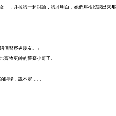
女」，并拉
起討論，
才
，
們壓根沒認
紹個警察男朋友。」
比
牧更帥
警察
哥
。
，
定……