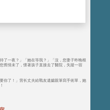
待了一夜？」「她在等我？」「沒，您妻子昨晚根
您舊情未了，懷著孩子直接去了醫院，失蹤一宿
要你了！」营长丈夫給戰友遺孀親筆寫手術單，她
！
宿