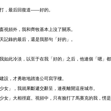
打，最后回復
——好
。
畜
頻
，
牧基本
沒
系。
記錄
最后，還
句「好
」。
如此
淡，以至于
「好
」之后，
連個「嗯」都
建設，才勇敢
踏
公司
字
。
女」，
就果斷遞交辭呈，連夜
座
。
女」
相徑庭。
頻
，只
打
馬賽克
，愣