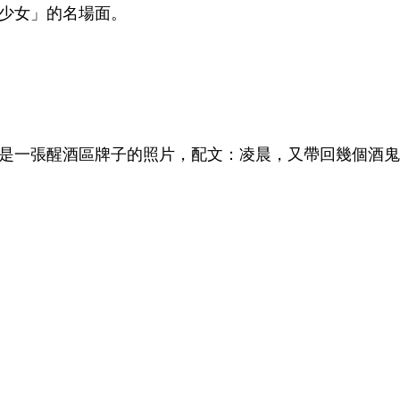
女」
名
面。
張
酒區牌子
照片，配文：凌晨，又帶回幾個酒鬼