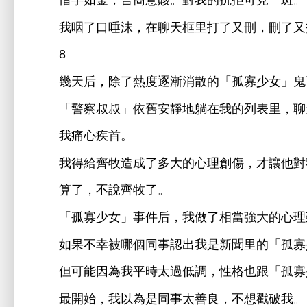
惜字如
，言簡
賅。對
抗拒
見
斑。
咽
唾沫，
聊
框里打
又刪，刪
又
8
幾
后，除
度逐漸消散
「孤寡
女」鬼
「警察叔叔」依
躺
列表里，聊
痛
疾首。
得
牧造成
理創傷，才讓
對
算
，
牧
。
「孤寡
女」事件后，
相當
理
如果
幸被
個同事認
聞里
「孤寡
但
能因為
平
太過
調，性格也跟「孤寡
最
始，
以為
同事太善良，
戳破
。