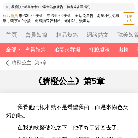
恭喜汶**成為年卡VIP享全站無廣告、聽書等多重福利
恭喜張**成為年卡VIP享全站無廣告、聽書等多重福利
碎片會員
季卡39.00美金，年卡69.00美金，全站免廣告，海量小說免費
我要
聽，獨享VIP小說，免費贈送福利站、短劇站、漫畫站
加入
恭喜葉**成為年卡VIP享全站無廣告、聽書等多重福利
恭喜李**成為年卡VIP享全站無廣告、聽書等多重福利
首頁
會員短篇
精品短篇
網絡熱文
耽美短
恭喜李**成為年卡VIP享全站無廣告、聽書等多重福利
全部
會員短篇
追妻火葬場
打臉虐渣
出軌
臍橙公主
第5章
|
《臍橙公主》
第5章
們根本就
望
，而
物
女
婿
吧。
磨
泡之
，
們終于
回
。