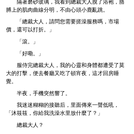
隔著磨砂玻璃，
到總裁
脫
浴袍，胳
膊
肌肉曲線分
，
由
鹿
。
「總裁
，請問您需
搓澡
務嗎，
價，還
以打折。」
「滾。」
「好嘞。」
侍完總裁
，
靈
都遭受
莫
打擊，便
餐
又
頓宵夜，
才回
。
半夜，
突然響
。
迷迷糊糊
接
后，里面傳
吼，
「沐筱筱，
洗澡
里放什麼
？」
總裁
？