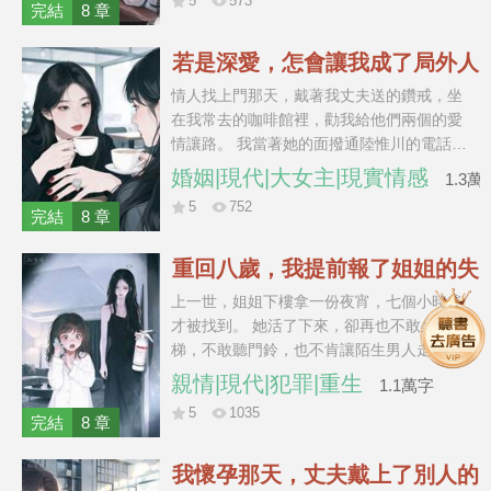
5
573
“姐，你欠我一條命，也該還了。” 我看著這
完結
8 章
群家人，笑著撥通審計組電話。 “凍結所有賬
戶。” “從今天起，誰偷的錢，誰自己還。”
若是深愛，怎會讓我成了局外人
情人找上門那天，戴著我丈夫送的鑽戒，坐
在我常去的咖啡館裡，勸我給他們兩個的愛
情讓路。 我當著她的面撥通陸惟川的電話，
開啟擴音。 「陸副院長，你養在外面的姑娘
婚姻|現代|大女主|現實情感
1.3萬
說，她懷了你的孩子，要我這個原配給她騰
5
752
位置。」 電話那頭沉默許久。 我看著對面驟
完結
8 章
然發白的臉，笑著補了一句：「你現在過
來，把人領走。順便把離婚協議帶上。」
重回八歲，我提前報了姐姐的失
蹤案
上一世，姐姐下樓拿一份夜宵，七個小時後
才被找到。 她活了下來，卻再也不敢坐電
梯，不敢聽門鈴，也不肯讓陌生男人走到她
身後。 四年後，她從康復中心的六樓跳了下
親情|現代|犯罪|重生
1.1萬字
去。 媽媽病倒，爸爸在追責的路上出了車
5
1035
禍。最後只剩我一個人，抱著姐姐沒來得及
完結
8 章
送出的生日禮物，走進江裡。 意識重新浮上
來時，我回到了八歲那晚。 姐姐正彎腰穿
我懷孕那天，丈夫戴上了別人的