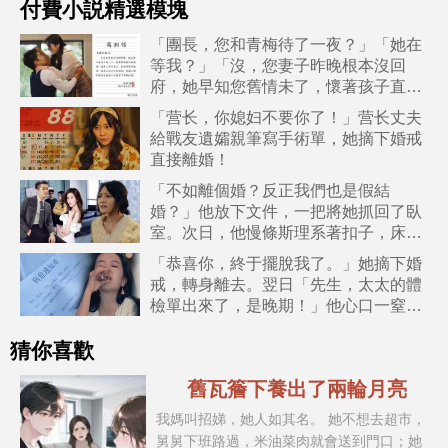
付費小説精選模塊
「團長，您和青梅待了一夜？」「她在
等我？」「沒，您妻子昨晚根本沒回
府，她早知您舊情未了，懷著孩子直接
去了醫院，失蹤一宿了！」
「营长，你媳妇不要你了！」营长丈夫
給戰友遺孀親筆寫手術單，她摘下婚戒
直接離婚！
「不如離個婚？反正我們也是假結
婚？」他放下文件，一把將她抓回了臥
室。次日，他慢條斯理系著扣子，床頭
放著紅本子：「還離麼？」
「恭喜你，終于擺脫我了。」她摘下婚
戒，轉身離去。翌日「先生，太太的體
檢單出來了，是晚期！」他心口一窒，
拔腿追去。
猜你喜歡
舊瓦簷下養出了兩輪月亮
我媽叫招娣，她人如其名。 她不想去超市，
舅舅下班路過，米油菜肉就會送到門口；她