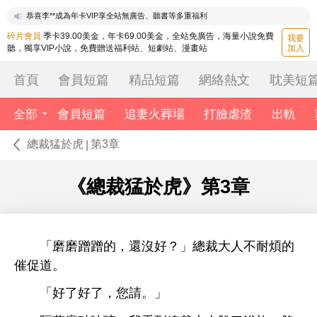
恭喜李**成為年卡VIP享全站無廣告、聽書等多重福利
恭喜李**成為年卡VIP享全站無廣告、聽書等多重福利
碎片會員
季卡39.00美金，年卡69.00美金，全站免廣告，海量小說免費
我要
聽，獨享VIP小說，免費贈送福利站、短劇站、漫畫站
加入
首頁
會員短篇
精品短篇
網絡熱文
耽美短
全部
會員短篇
追妻火葬場
打臉虐渣
出軌
總裁猛於虎
第3章
|
《總裁猛於虎》
第3章
「磨磨蹭蹭
，還沒好？」總裁
耐煩
催促
。
「好
好
，您請。」