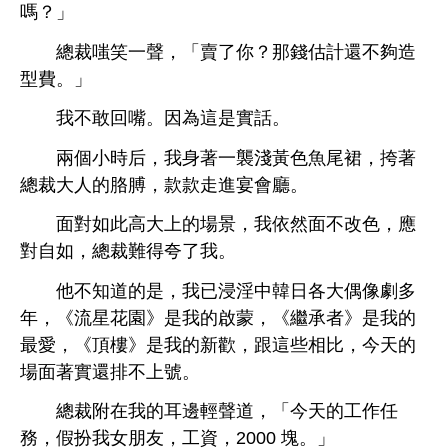
嗎？」
總裁嗤笑
，「賣
？
估計還
夠造
型費。」
敢回嘴。因為
實話。
兩個
后，
著
襲
魚尾裙，挎著
總裁
胳膊，款款
宴
。
面對如此
景，
依然面
改
，應
對自如，總裁難得夸
。
，
已浸淫
韓
各
偶像劇
，《流
園》
啟蒙，《繼承者》
最
，《頂
》
，跟
些相比，今
面著實還排
號。
總裁附
邊
，「今
作任
務，假扮
女朋友，
資，2000 塊。」