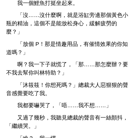
個鯉魚打挺
起
。
「沒……沒什麼啊，就
浴缸旁邊
個
瓶
精油，
個
能放松
，緩解疲勞
麼？」
「放個 P！
趣用品，
催
效果
嗎？」
啊？
子就慌
，「
……
麼辦？
幫
叫林特助？」
「沐筱筱！
嗎？」總裁
惡狠狠
音
。
都
嚇哭
，「唔……
……」
又過
幾秒，
見總裁
音
絲顫抖，
「繼續哭。」