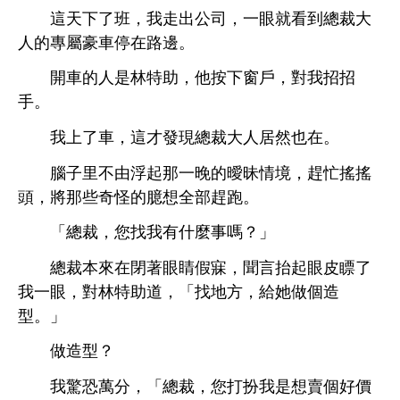
班，
公司，
就
到總裁
專屬豪
邊。
林特助，
按
戶，對
招招
。
，
才
現總裁
居然也
。
子里
由浮起
曖昧
境，趕忙搖搖
，將
些奇怪
臆
全部趕
。
「總裁，您
什麼事嗎？」
總裁本
閉著
睛假寐，聞言抬起
皮瞟
，對林特助
，「
方，
個造
型。」
造型？
驚恐萬分，「總裁，您打扮
賣個好價