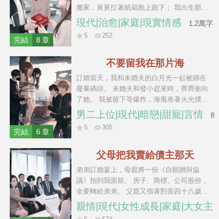
搬家，舅舅扛著紙箱跑上跑下； 我出生那
年，我爸想請月嫂，舅舅往桌上拍下一本
現代|治愈|家庭|現實情感
1.2萬字
證。 「姐，我是家生子，誰能比我伺候得明
5
252
白？」 可我一直防著他，始終覺得他是因為
完結
8 章
小時候虧欠我媽媽太多了所以現在才彌補。
直到二姨拿著一張起訴書找上門，說外婆留
不要留我在那片海
下的老房子，本該歸舅舅。 舅舅卻把房本塞
訂婚當天，我和未婚夫的白月光一起被綁在
回我媽手裡：「姐，這房子是你的，誰來都
廢棄碼頭。 未婚夫和發小趕來時，齊齊衝向
一樣。」
了她。 我被留下等爆炸，海風卷著火光撲到
臉上，那個和我鬥了十年的死對頭卻一腳踹
男二上位|現代|暗戀|甜寵|言情
8
開艙門，罵罵咧咧把我扛走。 他說：「宋晚
5
305
檸，你眼光爛成這樣，海里的魚都替你委
完結
6 章
屈。」 後來周硯舟跪在雨裡求我回頭，段沉
舟靠在門邊，慢吞吞替我撐傘。 「宋晚檸，
父母把我賣給債主那天
你見了他，還回來吃飯嗎？」
弟弟訂婚宴上，母親將一份《自願贈與協
議》拍到我面前。 房子、商標、公司股份，
全要轉給弟弟。 父親又指著對面四十八歲的
經銷商：“羅總願意出五百萬娶你，正好替你
親情|現代|女性成長|家庭|大女主
弟填賬。” 我不肯籤，弟弟當眾摔了杯子。