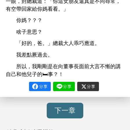
，對總裁
：「
女朋友還真
同尋常，
空帶回
媽
。」
媽？？？
啥子
？
「好
，爸。」總裁
乖巧應
。
差點厥過
。
所以，
剛剛
向董事
面
言
慚
講
自己
兒子
🛏️事？！
下一章