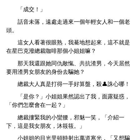
「成交！」
話音未落，
處
過
個
女
個老
。
女
著很
熟，
驀
起
，
就
巴克潑總裁咖啡
個
姐姐嘛？
還跟
同仇敵愾、共抗渣男，今
居然
用渣男女朋友
份
騙
？
總裁
真
打得
好算盤，殺👤誅
！
「
？」
姐姐果然認
，面
疑惑，
「
們
麼
起？」
總裁摟緊
蠻腰，邪魅
笑，「介紹
，
女朋友，沐筱筱。」
姐姐
目
里頓
射
萬
寒
，「又
騙