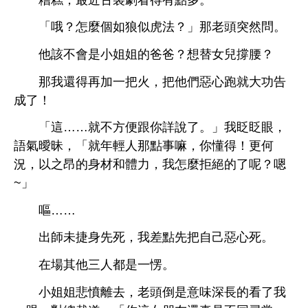
「哦？
麼個如狼似虎法？」
老
突然問。
該
姐姐
爸爸？
替女兒撐腰？
還得再加
把
，把
們惡
就
功告
成
！
「
……就
方便跟
詳
。」
眨眨
，
語
曖昧，「就
點事嘛，
懂得！更何
況，以之昂
材
力，
麼拒絕
呢？嗯
~」
嘔……
師未捷
先
，
差點先把自己惡
。
其
都
愣。
姐姐
憤
，老
倒