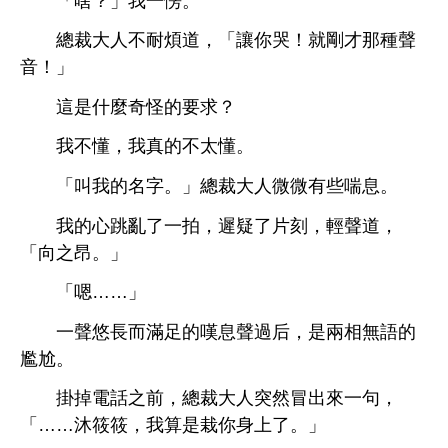
「啥？」
愣。
總裁
耐煩
，「讓
哭！就剛才
種
音！」
什麼奇怪
求？
懂，
真
太懂。
「叫
名字。」總裁
微微
些喘息。
拍，遲疑
片刻，
，
「向之昂。」
「嗯……」
悠
而滿
嘆息
過后，
兩相無語
尷尬。
掛掉
話之
，總裁
突然冒
句，
「……沐筱筱，
算
栽
。」