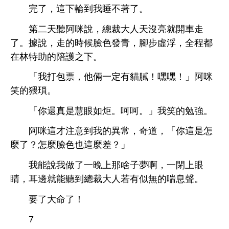
完
，
輪到
著
。
第
阿咪
，總裁
沒亮就
。據
，
候
青，腳步虛浮，全程都
林特助
陪護之
。
「
打包票，
倆
定
貓膩！嘿嘿！」阿咪
笑
猥瑣。
「
還真
慧
如炬。呵呵。」
笑
勉
。
阿咪
才注
到
異常，奇
，「
麼
？
麼
也
麼差？」
能
啥子
啊，
閉
睛，
邊就能
到總裁
若
似無
喘息
。
命
！
7