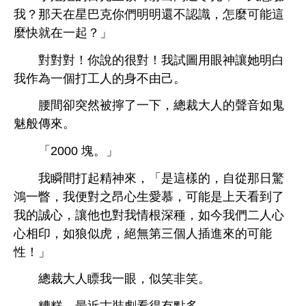
？
巴克
們
還
認識，
麼
能
麼
就
起？」
對對對！
很對！
試圖用
神讓
作為
個打
由己。
腰
卻突然被擰
，總裁
音如鬼
魅般傳
。
「2000 塊。」
瞬
打起精神
，「
樣
，自從
驚
鴻
瞥，
便對之昂
慕，
能
到
誠
，讓
也對
根
種，如今
們
相印，如狼似虎，絕無第
個
插
能
性！」
總裁
瞟
，似笑非笑。
糟糕，最
古裝劇
得
點
。