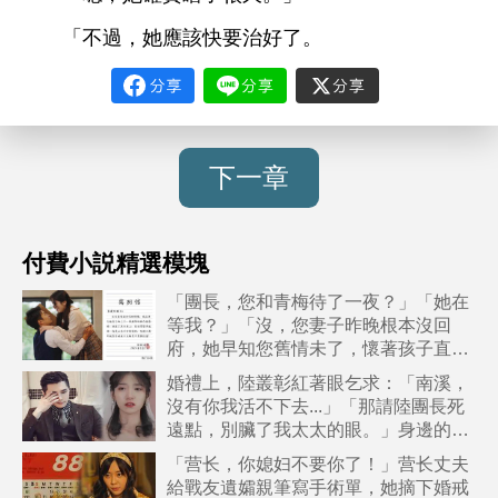
「
過，
應該
治好
。
下一章
付費小説精選模塊
「團長，您和青梅待了一夜？」「她在
等我？」「沒，您妻子昨晚根本沒回
府，她早知您舊情未了，懷著孩子直接
去了醫院，失蹤一宿了！」
婚禮上，陸叢彰紅著眼乞求：「南溪，
沒有你我活不下去...」「那請陸團長死
遠點，別臟了我太太的眼。」身邊的男
人微微一笑。
「营长，你媳妇不要你了！」营长丈夫
給戰友遺孀親筆寫手術單，她摘下婚戒