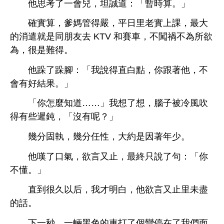
考
兒，坦誠
：「暫
算。」
確實算，爹媽管得嚴，平
里老實
課，最
消遣就
同朋友
KTV
賽
，
闖禍
為所欲
為，很
難得。
跺
跺腳：「
得直
點，
跟著
，
好結果。」
「
麼
……」
，
子被
吹
得
些遲鈍，「沒
呢？」
幾分固執，幾分任性，
約
因著
。
嘆
，欲言又止，最終只
句：「
懂。」
直到很久以后，
才
，
欲言又止里未盡
話。
秒，
輛
打
個彎
們面