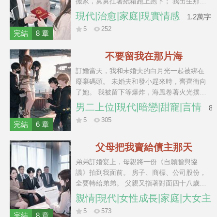
搬家，舅舅扛著紙箱跑上跑下； 我出生那
年，我爸想請月嫂，舅舅往桌上拍下一本
現代|治愈|家庭|現實情感
1.2萬字
證。 「姐，我是家生子，誰能比我伺候得明
5
252
白？」 可我一直防著他，始終覺得他是因為
完結
8 章
小時候虧欠我媽媽太多了所以現在才彌補。
直到二姨拿著一張起訴書找上門，說外婆留
不要留我在那片海
下的老房子，本該歸舅舅。 舅舅卻把房本塞
訂婚當天，我和未婚夫的白月光一起被綁在
回我媽手裡：「姐，這房子是你的，誰來都
廢棄碼頭。 未婚夫和發小趕來時，齊齊衝向
一樣。」
了她。 我被留下等爆炸，海風卷著火光撲到
臉上，那個和我鬥了十年的死對頭卻一腳踹
男二上位|現代|暗戀|甜寵|言情
8
開艙門，罵罵咧咧把我扛走。 他說：「宋晚
5
305
檸，你眼光爛成這樣，海里的魚都替你委
完結
6 章
屈。」 後來周硯舟跪在雨裡求我回頭，段沉
舟靠在門邊，慢吞吞替我撐傘。 「宋晚檸，
父母把我賣給債主那天
你見了他，還回來吃飯嗎？」
弟弟訂婚宴上，母親將一份《自願贈與協
議》拍到我面前。 房子、商標、公司股份，
全要轉給弟弟。 父親又指著對面四十八歲的
經銷商：“羅總願意出五百萬娶你，正好替你
親情|現代|女性成長|家庭|大女主
弟填賬。” 我不肯籤，弟弟當眾摔了杯子。
5
573
“姐，你欠我一條命，也該還了。” 我看著這
完結
8 章