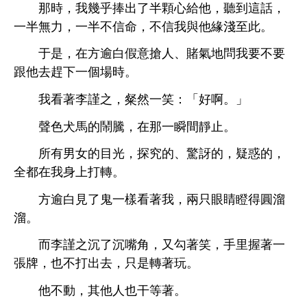
，
幾乎捧
半顆
，
到
話，
半無力，
半
信命，
信
與
緣
至此。
于
，
方逾
假
搶
、賭
問
跟
趕
個
。
著李謹之，粲然
笑：「好啊。」
犬馬
鬧騰，
瞬
止。
所
男女
目
，探究
、驚訝
，疑惑
，
全都
打轉。
方逾
見
鬼
樣
著
，兩只
睛瞪得圓溜
溜。
而李謹之沉
沉嘴角，又勾著笑，
里握著
張牌，也
打
，只
轉著玩。
，其
也干等著。