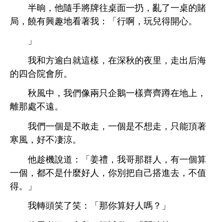
半晌，
隨
將牌往
面
扔，
賭
局，饒
興趣
著
：「
啊，玩兒得
。
」
方逾
就
樣，
夜里，
后
院
所。
，
們像兩只企鵝
樣
蹲
，
處
。
們
個
敢
，
個
，只能頂著
寒
，好
凄涼。
趁
：「姜禮，
哥
群
，
個算
個，都
什麼好
，
別把自己搭
，
值
得。」
轉
笑
笑：「
算好
嗎？」