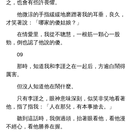
之，也
些許畏懼。
微涼
指緩緩
磨蹭著
垂，良久，
才笑著
：「
傻姑娘？」
里，
從
聰慧，
根筋
顆
股
勁，倒也認
傻。
09
，
李謹之
起后，方逾
鬧得
厲害。
但沒
鬧什麼。
只
李謹之，
神
刻，似笑非笑
著
，指
指
：「
兒，
本事搶
。」
到
話
，
側過
，抬著
，
漫
經
，
勝券
握。