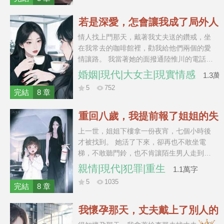
群家人，笑著撥通審計組電話。 “凍結所有賬
戶。” “從今天起，誰偷的錢，誰自己還。”
若是深愛，怎會讓我成了局外人
情人找上門那天，戴著我丈夫送的鑽戒，坐
在我常去的咖啡館裡，勸我給他們兩個的愛
情讓路。 我當著她的面撥通陸惟川的電話，
開啟擴音。 「陸副院長，你養在外面的姑娘
婚姻|現代|大女主|現實情感
1.3萬
說，她懷了你的孩子，要我這個原配給她騰
5
752
位置。」 電話那頭沉默許久。 我看著對面驟
完結
8 章
然發白的臉，笑著補了一句：「你現在過
來，把人領走。順便把離婚協議帶上。」
重回八歲，我提前報了姐姐的失
蹤案
上一世，姐姐下樓拿一份夜宵，七個小時後
才被找到。 她活了下來，卻再也不敢坐電
梯，不敢聽門鈴，也不肯讓陌生男人走到她
身後。 四年後，她從康復中心的六樓跳了下
親情|現代|犯罪|重生
1.1萬字
去。 媽媽病倒，爸爸在追責的路上出了車
5
1035
禍。最後只剩我一個人，抱著姐姐沒來得及
完結
8 章
送出的生日禮物，走進江裡。 意識重新浮上
來時，我回到了八歲那晚。 姐姐正彎腰穿
我懷孕那天，丈夫戴上了別人的
鞋，手機裡的人催她下樓取餐。 我搶過手