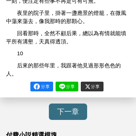
刻，便注定
些事
再
無。
夜里
院子里，掛著
盞應景
燈籠，
微
蕩
蕩
，像
顆
。
回
，全然
顧后果，總以為
就能填
平所
溝壑，
真得透頂。
10
后
些
里，
跟著
見過形形
。
下一章
付費小説精選模塊