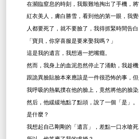
瀕臨窒息
刻，
艱難
掏
，將
美
，膚
勝
，
到
第
，
都
，就
，
得抓緊
告
「寶貝，
穿
娶
嗎？」
遺言，
過
把嘴癮。
然而，
血
忽然
止
涌
，
趁
跟詭異
貼
本
應該
件很恐怖
事，但
呼吸
撲
，竟然將
染
然后，
緩緩
點
點
，
個「
」。
什麼？
起自己剛剛
「遺言」，差點
嗆