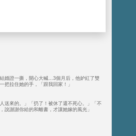
結婚證一撕，開心大喊…3個月后，他妒紅了雙
一把拉住她的手，「跟我回家！」
人送來的。」「扔了！被休了還不死心。」「不
，說謝謝你給的和離書，才讓她嫁的風光」