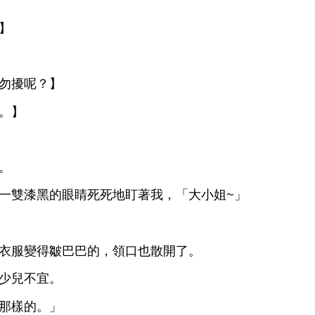
】
勿擾呢？】
。】
。
雙漆
睛
盯著
，「
姐~」
變得皺巴巴
，領
也散
。
兒
宜。
樣
。」