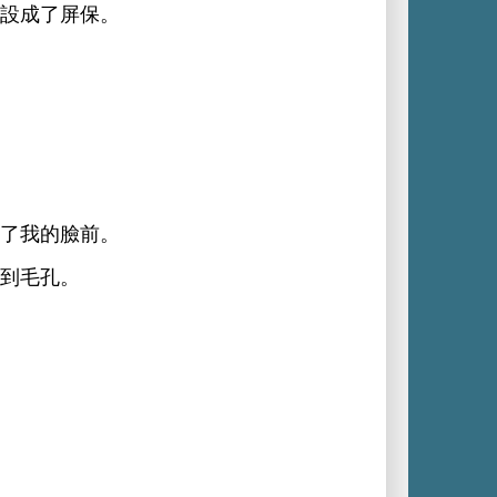
設成
屏保。
。
到毛孔。