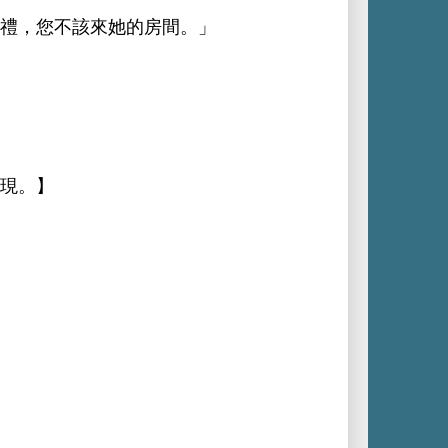
禮，您
該
。」
現。】