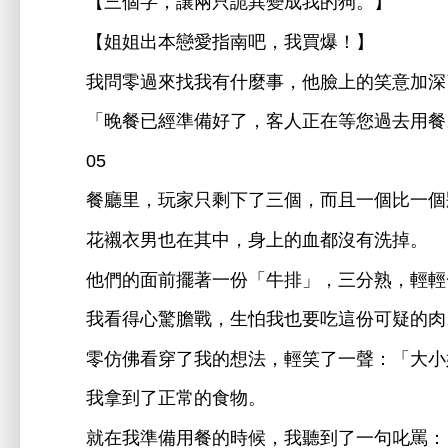
【
個字，讓兩只詭異變成
狗。】
【姐姐
本戀
指
吧，
買爆！】
問零過
什麼事，
笑
加
「
餐已經準備好
，客
正
等您過
用餐
05
餐
里，玩
只剩
個，而且
個比
個
襯
男也
其
，
血都沒
洗掉。
們
面
擺著
份「牛排」，
分熟，
得
驚膽戰，
怕
也
份
疑
肉
零仿佛
穿
法，
笑
：「
拿到
正常
物。
就
準備用餐
候，
到
句叱罵：