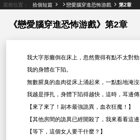
當前位置：
拾個短篇
戀愛腦穿進恐怖游戲
第2章
《戀愛腦穿進恐怖游戲》
第2章
字形癱倒
，忽然
得
點
太對勁
陷。
無數腥臭
血肉從
涌起
，
點點
淹沒
越
掙扎，
陷得越
，
，
邊傳
【
！副本最
詭異，血
狂魔！】
【其
詭異已經
殺
，
邊
【等
，
個女
干什麼？】