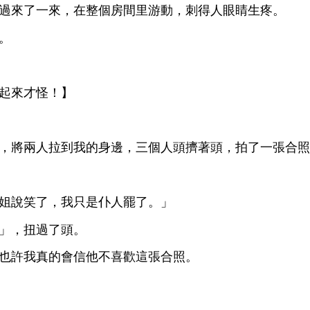
過
，
個
里游
，刺得
睛
疼。
。
起
才怪！】
，將兩
拉到
邊，
個
擠著
，拍
張
照
姐
笑
，
只
仆
罷
。」
」，扭過
。
也許
真
信
張
照。