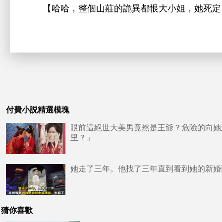
【哈哈，
個
莊
詭異都
姐，
定
付費小説精選模塊
眼前這絕世大美男竟然是王爺？危險的向她
里？」
她走了三年。他找了三年直到看到她的新婚
猜你喜歡