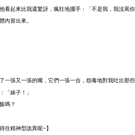
起
比
還驚訝，瘋狂
擺
：「
，
沒罵
冒
。
張又
張
嘴，
們
張
，怨毒
對
吐
些
：「婊子！」
飯嗎？
得
精神型詭異呢~】