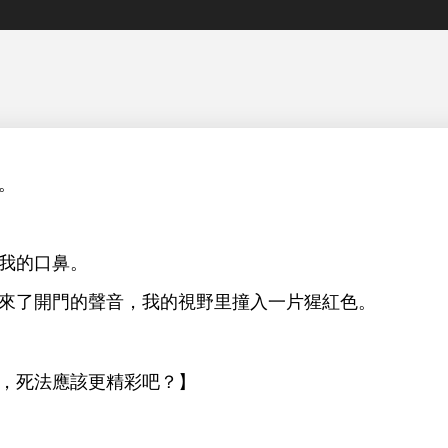
。
。
音，
野里撞入
片猩
。
，
法應該更精彩吧？】