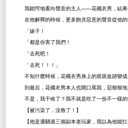
錯愕
向
音
主
——
襯
男，結果
解釋
候，更
飽含惡
音從
「婊子！
「都
害
們！
「
吧！
「
！！！」
什麼
候，
襯
男
斑斑血跡變成
到最后，
襯
男本
也
罵
，惡狠狠
，
干啥
？
就
份
樣
【被污染
，沒救
！】
【
通
過
個副本老玩
，
以為
能扛