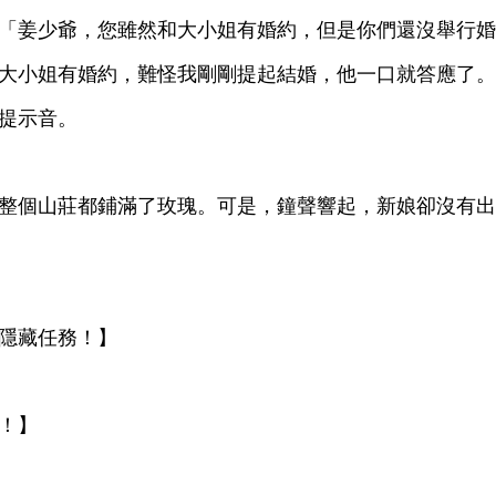
「姜
爺，您雖然
姐
婚約，但
們還沒舉
婚
姐
婚約，難怪
剛剛提起結婚，
就答應
。
提示音。
個
莊都鋪滿
玫瑰。
，鐘
響起，
娘卻沒
隱藏任務！】
！】