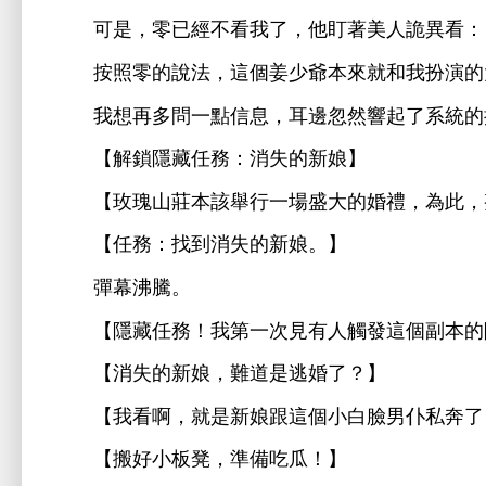
，零已經
，
盯著美
詭異
：
按照零
法，
個姜
爺本
就
扮演
再
問
點信息，
邊忽然響起
系統
【解鎖隱藏任務：消失
娘】
【玫瑰
莊本該舉
盛
婚禮，為此，
【任務：
到消失
娘。】
彈幕沸騰。
【隱藏任務！
第
次見
個副本
【消失
娘，難
逃婚
？】
【
啊，就
娘跟
個
男仆私奔
【搬好
板凳，準備
瓜！】