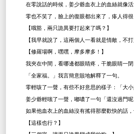
零
話
候，姜
爺血
血絲就像活
零也
笑
，
復
都
，瘆
得很
【哦豁，兩只詭異
打起
嗎？】
【
就
，
兩個
就
敵，
打
【修羅
啊，嘿嘿，摩
摩
！】
夾
，
邊都
睛疼，干脆
睛
閉
「全
福。」
言簡
賅
解釋
句。
零
咳
，
些
好
樣子：「
姜
爺
嗤
，嘟噥
句「還沒過
呢
如果
血
血絲沒
搖得
麼
話，
【
樣也
？】