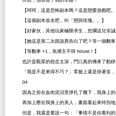
所以，
答應
求婚？
【呵呵，
恐怖副本嗎？
戀
游戲吧。
【
個副本改名吧，叫「戀與玫瑰」。】
【好
伙，其
玩
極限求
，您擱
兒非誠
【
第
次跟詭異告
吧？等
個翻
【等翻
+1，魚塘主
得 house！】
也許
觀眾
怨
太
，
真
傳
「
得
巧？」零
還
掛著笑，
04
因為之
血肉
沼里掙扎
幾
，
再加
壓
美
，
面
起
特別
但
，
還
句：「事
到