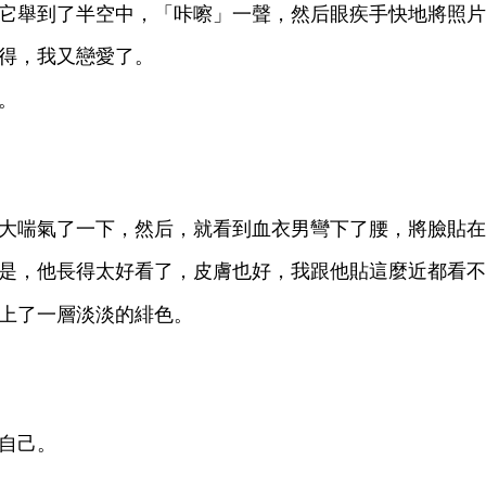
舉到
半空
，「咔嚓」
，然后
疾
將照片
得，
又戀
。
。
喘
，然后，就
到血
男彎
腰，將
貼
，
得太好
，皮膚也好，
跟
貼
麼
都
層淡淡
緋
。
自己。