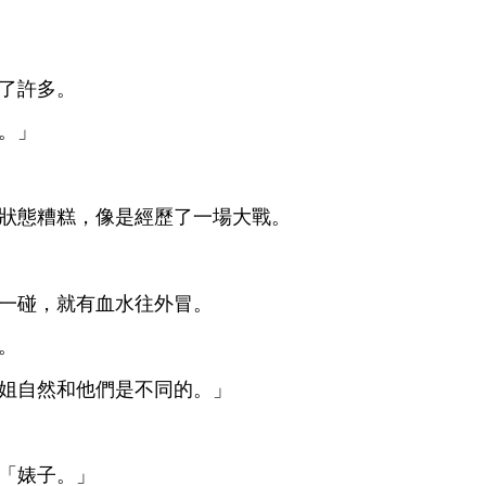
許
。
。」
狀態糟糕，像
經歷
戰。
碰，就
血
往
冒。
。
姐自然
們
同
。」
「婊子。」