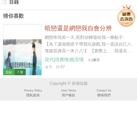
目錄
猜你喜歡
暗戀還是網戀我自會分辨
網戀奔現前一天,死對頭轉發給我一條帖子:
【為了讓遊戲搭子帶我玩遊戲,我一直說自己八
塊腹肌身高一米八八!】 【實際上......我還在戴
小天電話手錶,八塊腹肌一八八的另有其人!】
現代|現實情感|言情
1.1萬字
【馬上就要奔現了,我是不是死定了?】 死對頭
5
57
幸災樂禍: 「這帖主怎麼越看越像你那個網戀
完結
7 章
對象?」 「餘寧,你談了個小學生啊?」 我心涼
Copyright © 拾個短篇
了一半,但丟不起這個人,于是匿名給帖主回帖:
【你口中一米八八的是誰?跪下來求他替你去
Privacy Policy
User Terms
Contact Us
隱私政策
用戶條款
聯係我們
面基!】 帖主唯唯諾諾:【......好吧,我去求求
他。】 下一秒,死對頭手機震響。 聽筒裡漏出
一絲小孩的辣條音: 「哥哥,我跪下來求你件事
行不行?」