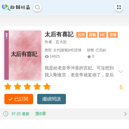
太后有喜記
古代
甜寵
HE
言情
作者 : 言大壯
类型: 古代|甜寵|HE|言情
狀態: 已完結
14025
0
我是給老皇帝沖喜的宮妃。可沒想到
我人剛進宮，老皇帝就駕崩了，皇后
靜妃直接一碗藥隨著老皇帝去了。 所以我
5
十六歲跨過爭風吃醋，互擊小腹，直接無痛當了太后。 新帝江
承桉瞧著剛到他🐻口的我，忍不住問我這沖的什麼喜？ 我弱弱
已訂閱
繼續閱讀
開口：「大概沖的是陛下的喜吧。」
第6章
07-25 最新