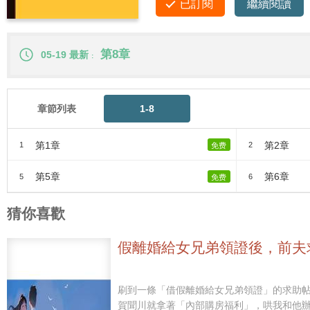
已訂閱
繼續閱讀
第8章
05-19 最新
章節列表
1-8
第1章
第2章
1
2
免费
第5章
第6章
5
6
免费
猜你喜歡
假離婚給女兄弟領證後，前夫
刷到一條「借假離婚給女兄弟領證」的求助帖
賀聞川就拿著「內部購房福利」，哄我和他辦