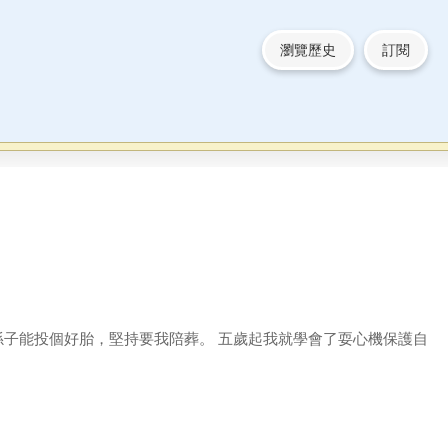
瀏覽歷史
訂閱
子能投個好胎，堅持要我陪葬。 五歲起我就學會了耍心機保護自