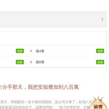
第4章
4
免费
免费
第8章
8
免费
免费
主分手那天，我把安胎費加到八百萬
孕那天，周硯辭把一張卡推到我面前，說公司出事了，給我八百萬，讓
 我摸著還沒顯懷的肚子，誠懇地問他：「孩子的學區房、月嫂和鋼琴