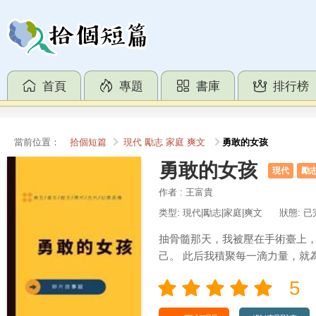
首頁
專題
書庫
排行榜
當前位置：
拾個短篇
現代
勵志
家庭
爽文
勇敢的女孩
勇敢的女孩
現代
勵
作者 : 王富貴
类型: 現代|勵志|家庭|爽文
狀態: 
抽骨髓那天，我被壓在手術臺上，
己。 此后我積聚每一滴力量，就
5