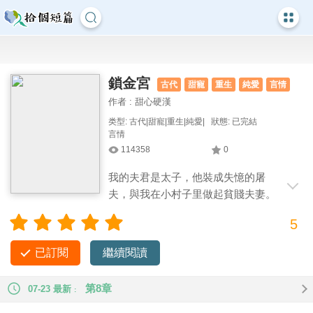
鎖金宮
古代
甜寵
重生
純愛
言情
作者 : 甜心硬漢
类型: 古代|甜寵|重生|純愛|
狀態: 已完結
言情
114358
0
我的夫君是太子，他裝成失憶的屠
夫，與我在小村子里做起貧賤夫妻。
我聽到他和暗衛的對話： 「云姑娘對殿下
5
有救命之恩，又對您癡心一片。待您得勢，可要封她做個侍
妾？ 」 李元昭冷淡地說： 「這等粗鄙村婦，孤不可能把她帶回
已訂閱
繼續閱讀
東宮。」 「我與她本就是露水情緣，賞她黃金千兩，已是極大
的恩賜。」 我隔著門板偷聽，差點笑出聲 他不知道，我是重生
第8章
07-23 最新
的。 這筆錢，我終于要熬到手了。