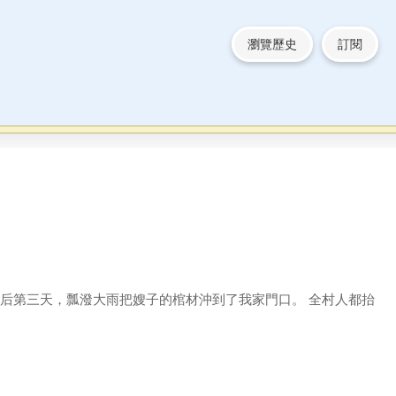
瀏覽歷史
訂閱
葬后第三天，瓢潑大雨把嫂子的棺材沖到了我家門口。 全村人都抬