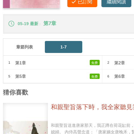
已訂閱
繼續閱讀
第7章
05-19 最新
章節列表
1-7
第1章
第2章
1
2
免费
第5章
第6章
5
6
免费
猜你喜歡
和親聖旨落下時，我全家聽見
和親聖旨送進唐家那天，我正蹲在荷花缸前
媳婦。 內侍高聲念道：「唐家嫡女唐晚禾，