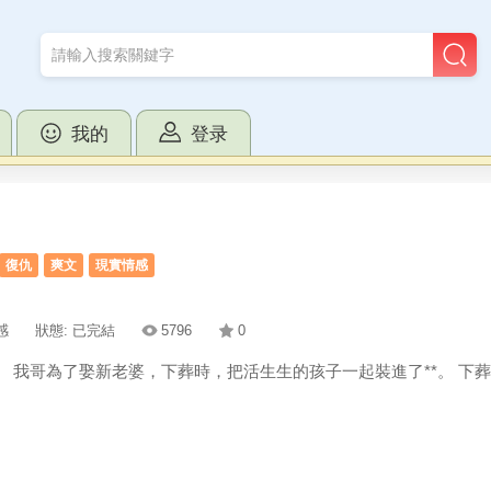
我的
登录
復仇
爽文
現實情感
感
狀態: 已完結
5796
0
。 我哥為了娶新老婆，下葬時，把活生生的孩子一起裝進了**。 下