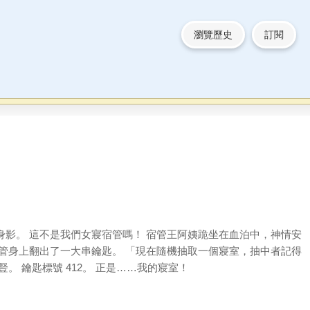
瀏覽歷史
訂閱
身影。 這不是我們女寢宿管嗎！ 宿管王阿姨跪坐在血泊中，神情安
管身上翻出了一大串鑰匙。 「現在隨機抽取一個寢室，抽中者記得
 鑰匙標號 412。 正是……我的寢室！