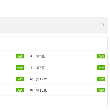
第4章
4
免费
免费
第8章
8
免费
免费
第12章
12
免费
免费
第16章
16
免费
免费