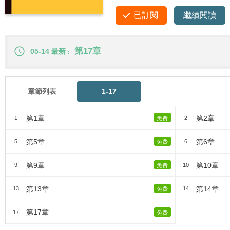
已訂閱
繼續閱讀
第17章
05-14 最新
章節列表
1-17
第1章
第2章
1
2
免费
第5章
第6章
5
6
免费
第9章
第10章
9
10
免费
第13章
第14章
13
14
免费
第17章
17
免费