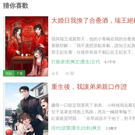
猜你喜歡
大婚日我換了合巹酒，瑞王絕
我與瑞王成親那天，他的小青梅在我的合巹酒
著眼辯解：「我不過想添點喜氣，誰知王妃真
替王妃生養，往後所有孩子都記在王妃名下。
正妃該有容人的氣量。日後不用你受生產之苦
打臉虐渣|爽文|重生|古代
9.7千字
斷了子嗣的瑞王妃。 瑞王把小青梅寵成側妃
滿京城只認許側妃，早已忘了我這個正妃。 
5
32
完結
7 章
空院等死。 臨終前，許側妃端來毒湯：「毒
兵權，誰會留你佔著正妃之位？」 瑞王看我
重生後，我讓弟弟親口作證
宮，太子妃的位置只能給柔嘉，你該讓了。」
被強行灌進我喉中，我當場咽了氣。 再睜眼
那兩杯酒還泛著微光。
繼母一口咬定我害死了弟弟。 小時候我去鄰
兒子追著皮球跑上馬路，死在一輛貨車輪下。
紅著眼質問我： 「你早就容不下他了，對不
說自己關過門，他卻把我鎖進儲物間，讓我戴
現代|逆襲|重生|出軌|爽文
1.0萬字
門，繼母整整三天沒給我送飯。 我餓得眼前