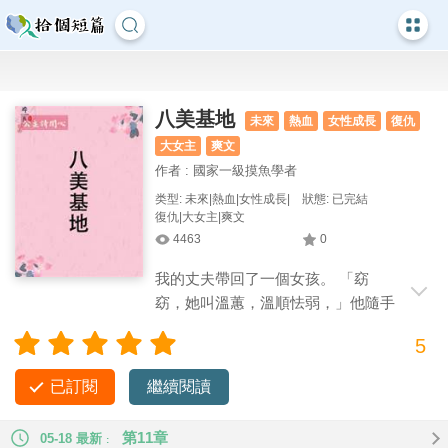
八美基地
未來
熱血
女性成長
復仇
大女主
爽文
作者 : 國家一級摸魚學者
类型: 未來|熱血|女性成長|
狀態: 已完結
復仇|大女主|爽文
4463
0
我的丈夫帶回了一個女孩。 「窈
窈，她叫溫蕙，溫順怯弱，」他隨手
把外衣遞給我，溫言軟語，「以后你們都
5
是姐妹，你多照顧一些，別讓芃芃她們欺負她。」 我甜甜蜜蜜
對他一笑：「好噢。」 「我接下來還要出去一趟，西城好像出
已訂閱
繼續閱讀
了個六級異能者，」彭昶沉吟片刻，「我走的這段時間你幫我
看好基地，別讓底下那幾個有可乘之機。」 我溫溫柔柔對他一
第11章
05-18 最新
笑：「好的。」 彭昶走了。 我轉頭看向這個叫溫蕙的女孩，她