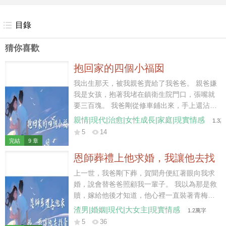
眉清目秀，烏髮雪膚，細細的潔白牙齒咬著紅唇，一雙圓溜溜
的眼眸水汪汪的，惹人憐惜。 既然答應了彭昶，我會好好照顧
目錄
她的。 一個月后，十二個基地開啟圓桌會議，我在擂臺踩著彭
猜你喜歡
昶的腦袋，基地長令牌落入我手里，他的七個老婆紛紛為我鼓
掌歡呼。 彭昶大怒：「你們這是要造反？！」 我居高臨下地看
抱回家的四個小福囡
著他，溫言細語地說：「彭哥，愿賭服輸，你的基地歸我，下
我出生那天，被我親爸賣給了我爸爸。 親爸嫌
屬歸我，女人歸我，你的命——也歸我了。」 #爽文 #復仇 #現
我是女孩，抱著我堵在鎮衛生院門口，張嘴就
代
要三百塊。 我爸剛從修車鋪出來，手上還沾著
機油，沒反應過來。愣愣地問他：「你賣的是
親情|現代|治愈|女性成長|家庭|現實情感
1.3
啥？」 男人把襁褓往他懷裡一塞：「賠錢貨，
5
14
送你得了。」 十幾年後，他帶著欠條找上門，
完結
9 章
盯著我媽的小飯館和爺爺的果園，張口就說四
恩師葬禮上他求婚，我讓他去找
個女兒都該給他養老。 我媽把監護手續拍在桌
青梅
上，抄起掃帚把他堵到門外：「孩子大了你來
上一世，我爸剛下葬，賀聞舟便紅著眼向我求
奶了？」
婚，說會替爸爸照顧我一輩子。 我以為那是救
贖，嫁給他後才知道，他心裡一直裝著青梅宋
予晴。 臨死前，他攥著我的手求我：「林見
渣男|婚姻|現代|大女主|現實情感
1.2萬字
微，下輩子把我還給予晴，好不好？」 重回葬
5
36