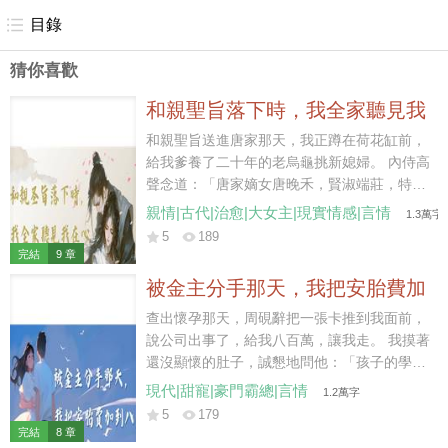
目錄
猜你喜歡
和親聖旨落下時，我全家聽見我
在心裡挑陪葬品
和親聖旨送進唐家那天，我正蹲在荷花缸前，
給我爹養了二十年的老烏龜挑新媳婦。 內侍高
聲念道：「唐家嫡女唐晚禾，賢淑端莊，特賜
婚于肅王陸承野，三日後完婚。」 我爸跪得筆
親情|古代|治愈|大女主|現實情感|言情
1.3萬字
直，我媽臉色發白，兩個哥哥差點把磚縫摳
5
189
穿。 我低頭看著龜殼，在心裡挑了挑眉。
完結
9 章
【完了，肅王府的喜轎一進門，唐家就要被拿
被金主分手那天，我把安胎費加
去填賑災糧案的窟窿。】 全家齊刷刷回頭。
到八百萬
我：【？？？我臉上有字？】
查出懷孕那天，周硯辭把一張卡推到我面前，
說公司出事了，給我八百萬，讓我走。 我摸著
還沒顯懷的肚子，誠懇地問他：「孩子的學區
房、月嫂和鋼琴課，你是打算讓我去天橋底下
現代|甜寵|豪門霸總|言情
1.2萬字
眾籌嗎？」 他沉默了半分鐘，又給我轉了兩百
5
179
萬。 一個月後，我在生鮮超市撞見他穿著圍裙
完結
8 章