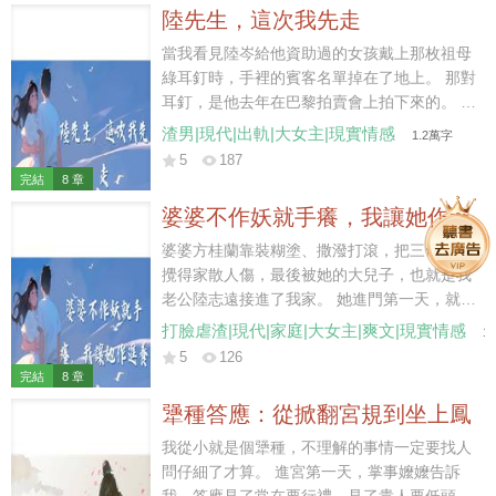
搬牛奶。 曾經給我包下遊艇看煙花的男人，推
陸先生，這次我先走
著促銷車追到停車場，第一句話竟是：「江見
星，你產檢的錢還夠不夠？」
當我看見陸岑給他資助過的女孩戴上那枚祖母
綠耳釘時，手裡的賓客名單掉在了地上。 那對
耳釘，是他去年在巴黎拍賣會上拍下來的。 他
說要留給我，等我們結婚那天親手替我戴上。
渣男|現代|出軌|大女主|現實情感
1.2萬字
我彎腰撿起名單，抬頭問許茉：「你耳朵上的
5
187
東西，陸岑送的？」 她紅著眼眶，像受了天大
完結
8 章
的委屈。 而站在她身後的陸岑，第一次對我沉
婆婆不作妖就手癢，我讓她作進
了臉。 後來再想起那一眼，我才明白，許茉敢
養老院
戴著耳釘走到我面前，陸岑早就給過她膽子。
婆婆方桂蘭靠裝糊塗、撒潑打滾，把三個兒媳
我辦婚禮這麼多年，見過太多人在儀式開始前
攪得家散人傷，最後被她的大兒子，也就是我
猶豫。 ​​​​​​​真要散，也該把門關好，別拖泥帶水。
老公陸志遠接進了我家。 她進門第一天，就抱
著存摺哭喊我偷她養老錢，陸志遠抬手要我交
打臉虐渣|現代|家庭|大女主|爽文|現實情感
1
出來。 我把離婚協議攤在茶几上，順手開啟手
5
126
機錄影。 「錢沒見過，前夫媽倒是見過。方桂
完結
8 章
蘭，你今天要是敢再演，我就讓你親自去派出
犟種答應：從掀翻宮規到坐上鳳
所解釋，你到底是真老糊塗，還是專挑人
位
坑。」
我從小就是個犟種，不理解的事情一定要找人
問仔細了才算。 進宮第一天，掌事嬤嬤告訴