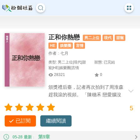
正和你熱戀
男二上位
現代
甜寵
HE
娛樂圈
言情
作者 : 七月
类型: 男二上位|現代|甜
狀態: 已完結
寵|HE|娛樂圈|言情
28321
0
頒獎禮后臺，記者再次拍到了周淮森
趕我滾的視頻。 「陳穗禾 戀愛腦沒
救了。」 「陳穗禾 滾去喝白粥吧。」
5
「208 們能不能別出來氣人了？」 熱搜上一片謾罵。 經紀人急
得團團轉： 「穗禾，廣告商都在鬧解約，你想辦法哄好周先
已訂閱
繼續閱讀
生，讓他出來幫你澄清啊。」 第二天，周淮森難得地發了微
博。 卻是直接@了我圈內的死對頭：「介紹一下，我的正牌女
第9章
05-28 最新
朋友。」 #短篇 #男二上位 #現代 #娛樂圈