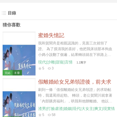
目錄
猜你喜歡
蜜婚失憶記
我和賀聞舟是相親認識的，見面三次就領了
證。 為了摸清我的喜好，他把我床頭那本狗血
小媽小說翻了個遍，結果轉頭就在下班路上出
了車禍。 好消息，人沒事。 壞訊息，他一口
現代|沙雕|甜寵|言情
1.2萬字
認定我是他小媽。 我給他擦個藥，他紅著耳朵
5
3
背《離騷》； 我帶他回家，他衝我發小喊繼
完結
8 章
父； 喝醉後，他還抱著奶粉罐，苦口婆心勸他
假離婚給女兄弟領證後，前夫求
爸把我讓給他。 他爸聽完之後，點燃了一根
我替他還債
煙，然後轉身去拿了雞毛撣子。
刷到一條「借假離婚給女兄弟領證」的求助帖
時，我還罵得起勁。 轉頭，老公賀聞川就拿著
「內部購房福利」，哄我和他辦離婚。 他以為
我會心疼七折房，乖乖在協議上簽字。 可他不
渣男|打臉虐渣|婚姻|現代|大女主|爽文|現實情
知道，那條帖子裡被誇得天衣無縫的主意，早
5
58