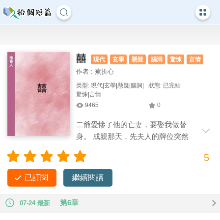
囍
現代
玄學
懸疑
腦洞
驚悚
言情
作者 : 蕪折心
类型: 現代|玄學|懸疑|腦洞|
狀態: 已完結
驚悚|言情
9465
0
二爺愛慘了他的亡妻，要娶我做替
身。 成親那天，先夫人的牌位突然
倒下來。 嫁衣上出現兩行血字： 「不要相
5
信這個男人！」 「快逃！」 * 【民國】【靈異】【懸疑】
已訂閱
繼續閱讀
第6章
07-24 最新