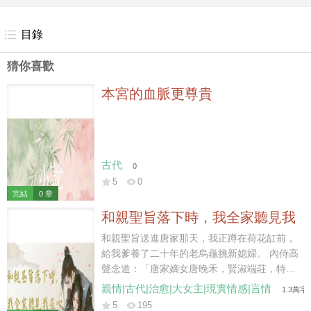
目錄
猜你喜歡
本宮的血脈更尊貴
古代
0
5
0
完結
0 章
和親聖旨落下時，我全家聽見我
在心裡挑陪葬品
和親聖旨送進唐家那天，我正蹲在荷花缸前，
給我爹養了二十年的老烏龜挑新媳婦。 內侍高
聲念道：「唐家嫡女唐晚禾，賢淑端莊，特賜
婚于肅王陸承野，三日後完婚。」 我爸跪得筆
親情|古代|治愈|大女主|現實情感|言情
1.3萬字
直，我媽臉色發白，兩個哥哥差點把磚縫摳
5
195